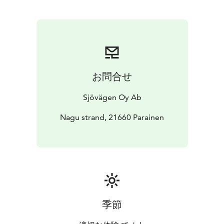
omassa pienessä museossa, jotka kertovat sen
historiasta ja entisistä asukkaista. Aktiivisille vierailijoille
tarjolla on frisbeegolfrata, ja kaunis luontopolku joka
johdattaa sinut rantakallioille – täydellinen paikka
pulahtaa mereen tai vain pysähtyä nauttimaan hetkeksi
rauhallisesta tunnelmasta.
お問合せ
Klo 14:30 suuntaamme takaisin Nauvoon ja olemme
perillä vierasvenesatamassa klo 15:30.
Sjövägen Oy Ab
Lämpimästi tervetuloa mukaan hurmaavalle Gullkronan
saarelle!
Nagu strand, 21660 Parainen
Viimeinen ilmoittautumispäivä 22.7.
季節