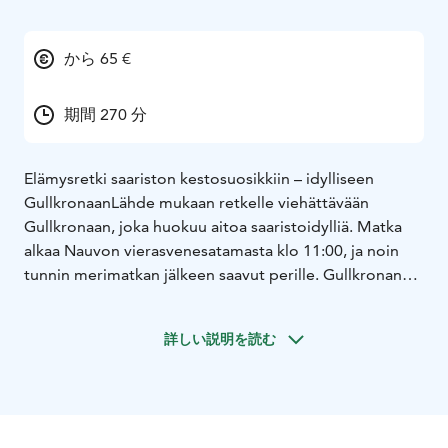
から 65 €
期間 270 分
Elämysretki saariston kestosuosikkiin – idylliseen
Gullkronaan
Lähde mukaan retkelle viehättävään
Gullkronaan, joka huokuu aitoa saaristoidylliä. Matka
alkaa Nauvon vierasvenesatamasta klo 11:00, ja noin
tunnin merimatkan jälkeen saavut perille. Gullkronan
punaiset venevajat ja vehreä saaristoluonto luovat
unohtumattoman tunnelman.
詳しい説明を読む
Perillä laituriterassilla on tarjolla herkullinen lounas –
savustettua lohta ja uusia perunoita. Lounaan voit
nauttia myös perinteisen venevajan tiloissa.
Klo 12:00–14:30 sinulla on aikaa tutustua saareen
omaan tahtiin. Vieraile vanhassa luotsituvassa tai saaren