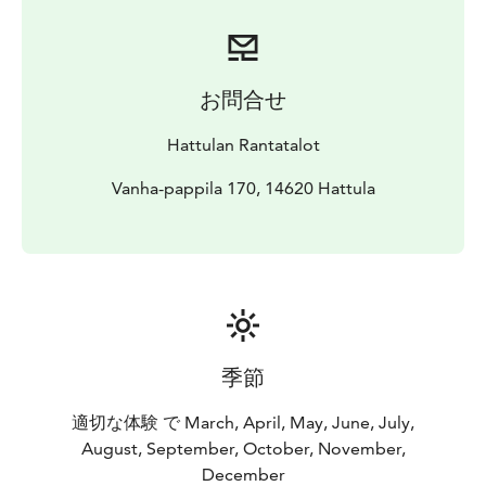
お問合せ
Hattulan Rantatalot
Vanha-pappila 170, 14620 Hattula
季節
適切な体験 で March, April, May, June, July,
August, September, October, November,
December