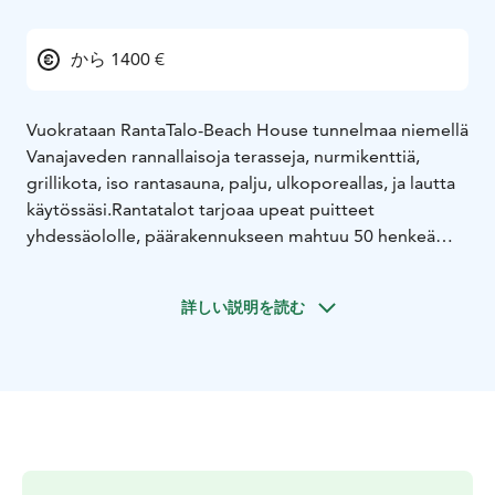
から 1400 €
Vuokrataan RantaTalo-
Beach House tunnelmaa niemellä
Vanajaveden rannalla
isoja terasseja, nurmikenttiä,
grillikota, iso rantasauna, palju, ulkoporeallas, ja lautta
käytössäsi.
Rantatalot tarjoaa upeat puitteet
yhdessäololle, päärakennukseen mahtuu 50 henkeä
ruokailemaan ja majoitusta löytyy tällä hetkellä 28
vuodepaikkaa.
Voit itse kokata omat herkkusi ja tuoda
詳しい説明を読む
lempijuomasi ja järjestää ohjelmaa tai autamme
yhteistyökumppaneiden kanssa.
Paikka sopii hyvin
pienemmillekin ryhmille perheen tai kaveriporukan
kohtaamiseen, luonnosta ja ulkoilmasta, upeista
maisemista ja takkatulesta nauttimiseen tai juhlimiseen.
Sisustus on myös uutta, raikasta ja tehty suurella
sydämellä sinun viihtyvyyttäsi ajatellen.