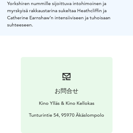
Yorkshiren nummille sijoittuva intohimoinen ja
myrskyisä rakkaustarina sukeltaa Heathcliffin ja
Catherine Earnshaw’n intensiiviseen ja tuhoisaan
suhteeseen.
お問合せ
Kino Ylläs & Kino Kellokas
Tunturintie 54, 95970 Äkäslompolo