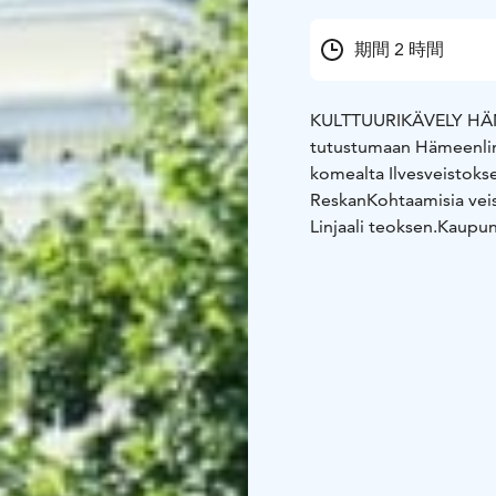
期間 2 時間
KULTTUURIKÄVELY H
tutustumaan Hämeenlinn
komealta Ilvesveistoks
Reskan
Kohtaamisia veis
Linjaali teoksen.
Kaupung
kierrätysmateriaalista 
Janssonin klassinen Nu
Kain Tapperin säveltäj
myös
kuunnella soivia p
Cajander ja
Larin-Kyösti
Ystävyydenpuistossa
Hä
ja käsityöläisiä.
Kierroks
kiinnostuksen mukaan.
LISÄTIEDOT
Kesto: 1,5 
kielet sopimuksen muk