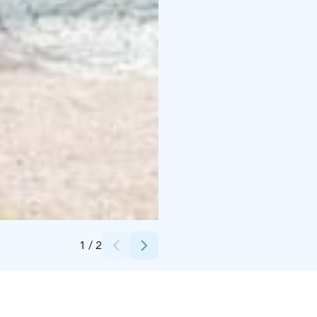
Credits:
Kanta-Hämeen kuvapankki
1
/
2