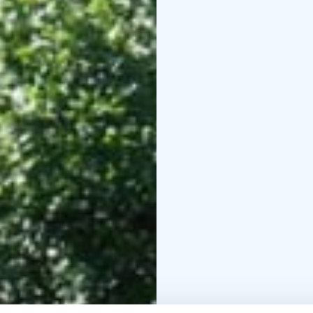
KULTTUURIKÄVELY KIR
kaupunki. Täällä ovat s
Kaupungissa on vaikutt
kansalliskirjailija Ein
kasvatteja. Hämeenlinn
kierroksella
nykykirjailij
käymme muutamassa pu
veistoksiin. Kierroksen
mukaan.
LISÄTIEDOT
Kesto: 1,5 