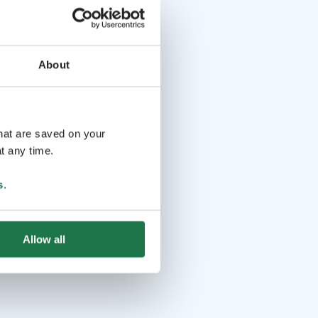
About
that are saved on your
t any time.
s
.
Allow all