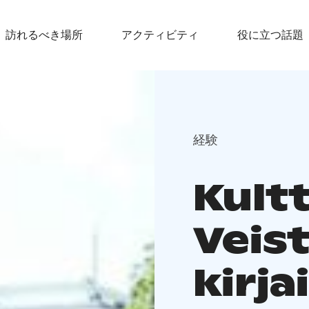
訪れるべき場所
アクティビティ
役に立つ話題
経験
Kult
Veist
kirja