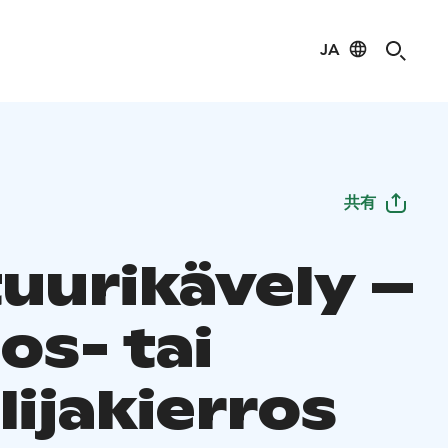
JA
共有
tuurikävely –
os- tai
ilijakierros