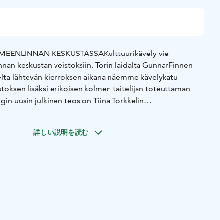
ÄMEENLINNAN KESKUSTASSA
Kulttuurikävely vie
an keskustan veistoksiin. Torin laidalta Gunnar
Finnen
elta lähtevän kierroksen aikana näemme kävelykatu
toksen lisäksi erikoisen kolmen taitelijan toteuttaman
in uusin julkinen teos on Tiina Torkkelin
toteutettu Lotta
muistomerkki. Pikkutorilla on myös Viktor
oruus veistos, jonka
mallina on ollut tytär Tove.
詳しい説明を読む
ämestarin veistos on Sibeliuksen puistossa, jossa voimme
enkkejä – säveltäjän puusarjan teoksia. Kirjailijoiden Paavo
n veistokset ovat vastapäätä kirkkoa toripuistossa.
meenlinna ennen ja nyt teos juhlistaa paikallisia kauppiaita
en lähtöpaikka ja kierroskohteet voidaan sopia
-2,5 t. tai sopimuksen mukaan
Opastuskieli: suomi. Muut
aan