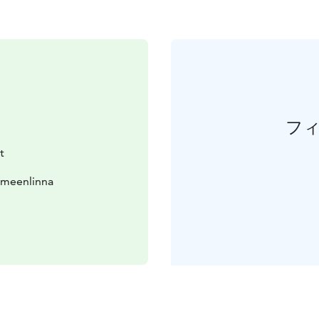
フ
t
ämeenlinna