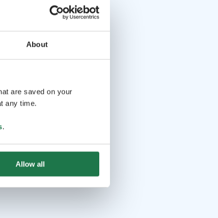
About
that are saved on your
t any time.
s
.
Allow all