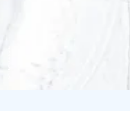
Credits:
Esko Liukas