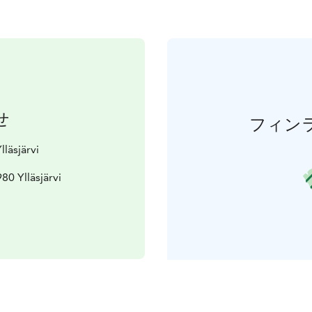
せ
フィン
lläsjärvi
80 Ylläsjärvi