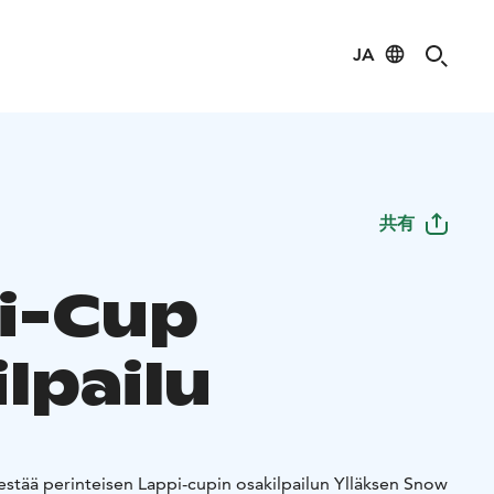
JA
共有
i-Cup
lpailu
jestää perinteisen Lappi-cupin osakilpailun Ylläksen Snow