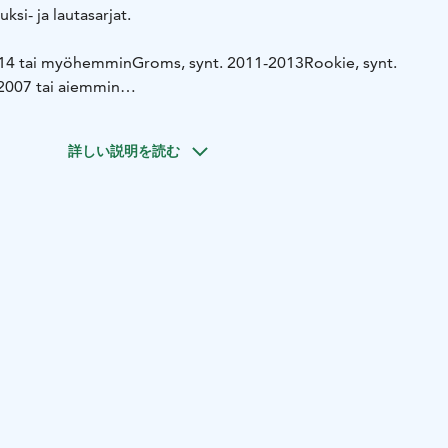
ksi- ja lautasarjat.
2014 tai myöhemmin
Groms, synt. 2011-2013
Rookie, synt.
2007 tai aiemmin
4 tai myöhemmin
Groms synt 2011-2013
Rookie-sarjat synt
007 tai aiemmin
詳しい説明を読む
 avoinna 23.2. - 12.3. klo 20:00. Paikan päällä
yös mahdollista.
Ilmoittautumislinkki:
.com/forms/d/e/1FAIpQLSdN-A9Y21pqSt3v0biNFZDW88-
6Q/viewform?usp=publish-editor
oittautumislomakkeen kanssa niin voit ilmoittautua
een: info@yllasdownhillclub.fi