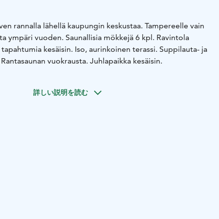
ärven rannalla lähellä kaupungin keskustaa. Tampereelle vain
a ympäri vuoden. Saunallisia mökkejä 6 kpl. Ravintola
 tapahtumia kesäisin. Iso, aurinkoinen terassi. Suppilauta- ja
Rantasaunan vuokrausta. Juhlapaikka kesäisin.
詳しい説明を読む