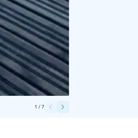
Credits:
Aki Porhio
1
/
7