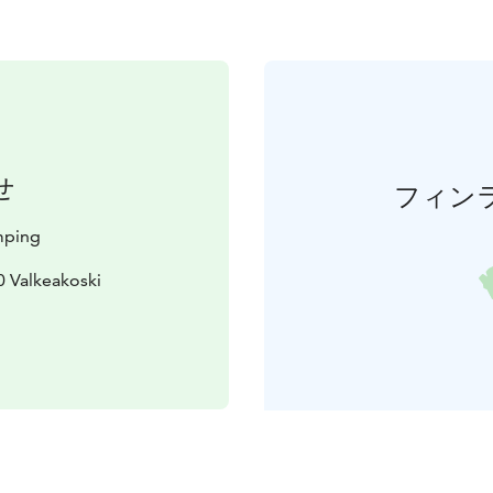
せ
フィン
mping
0 Valkeakoski