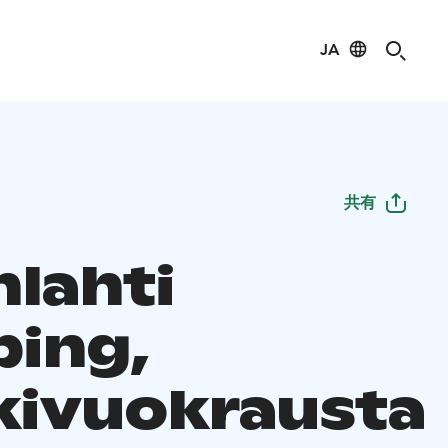
JA
共有
nlahti
ing,
ivuokrausta