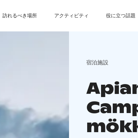
訪れるべき場所
アクティビティ
役に立つ話題
宿泊施設
Apia
Camp
mökk