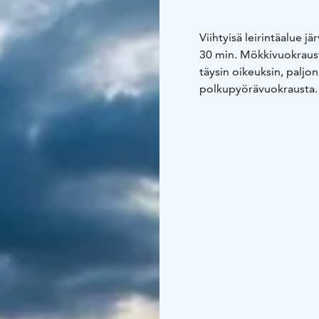
Viihtyisä leirintäalue j
30 min. Mökkivuokraust
täysin oikeuksin, paljon
polkupyörävuokrausta. 