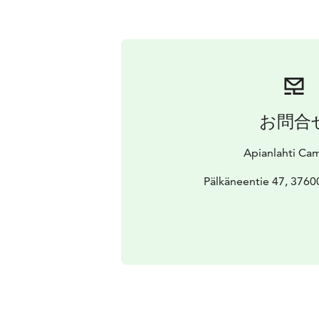
お問合
Apianlahti Ca
Pälkäneentie 47, 3760