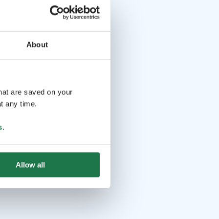
About
that are saved on your
t any time.
s
.
Allow all