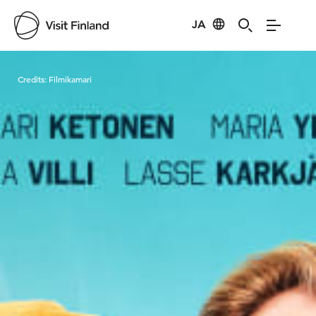
JA
Visit Finland
Credits:
Filmikamari