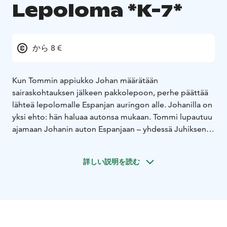
Lepoloma *K-7*
から 8 €
Kun Tommin appiukko Johan määrätään
sairaskohtauksen jälkeen pakkolepoon, perhe päättää
lähteä lepolomalle Espanjan auringon alle. Johanilla on
yksi ehto: hän haluaa autonsa mukaan. Tommi lupautuu
ajamaan Johanin auton Espanjaan – yhdessä Juhiksen
kanssa. Asiat eivät kuitenkaan mene aivan
suunnitellusti, ja kun Johanin auto varastetaan, Tommi
詳しい説明を読む
ja Juhis päättävät selvittää tilanteen omin avuin ja pian
sankarimme syöksyvät taas kiihtyvällä vauhdilla
katastrofista toiseen.