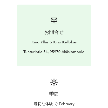
お問合せ
Kino Ylläs & Kino Kellokas
Tunturintie 54, 95970 Äkäslompolo
季節
適切な体験 で February