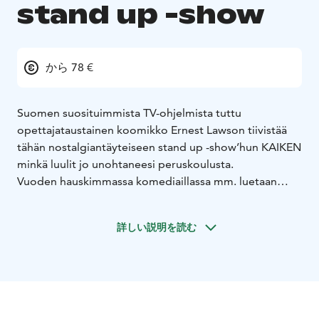
stand up -show
から 78 €
Suomen suosituimmista TV-ohjelmista tuttu
opettajataustainen koomikko Ernest Lawson tiivistää
tähän nostalgiantäyteiseen stand up -show’hun KAIKEN
minkä luulit jo unohtaneesi peruskoulusta.
Vuoden hauskimmassa komediaillassa mm. luetaan
viihdyttävimpiä Wilma-viestejä, muistellaan
traumaattisimpia välituntileikkejä, päivitetään äikän
詳しい説明を読む
sisällöt nykyaikaan, ja esitellään opettajainhuoneen
älyttömimmät hahmot.
Tämän musikaalisen stand up -show’n äärellä opit
vähän, mutta naurat paljon. Ole tuhma, tule jälki-
istuntoon Teatteriravintola ILOon.
La 31.10. ERNEST LAWSON: JÄLKI-ISTUNTO stand up-