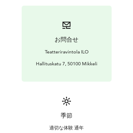
show
Klo 18 Show & Dinner
お問合せ
Teatteriravintola ILO
Hallituskatu 7, 50100 Mikkeli
季節
適切な体験 通年