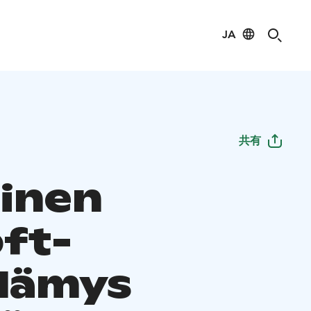
JA
共有
inen
oft-
elämys