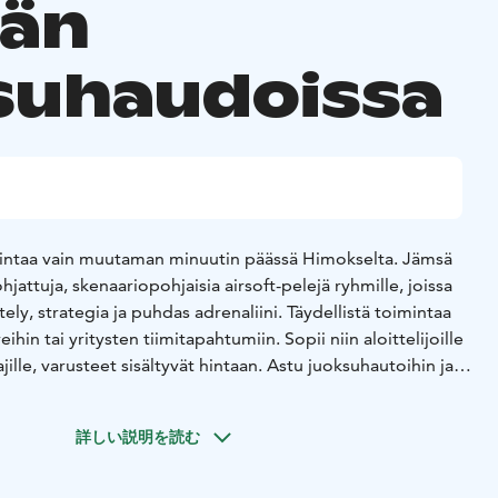
än
suhaudoissa
mintaa vain muutaman minuutin päässä Himokselta. Jämsä
jattuja, skenaariopohjaisia ​​airsoft-pelejä ryhmille, joissa
ely, strategia ja puhdas adrenaliini. Täydellistä toimintaa
ihin tai yritysten tiimitapahtumiin. Sopii niin aloittelijoille
jille, varusteet sisältyvät hintaan. Astu juoksuhautoihin ja
aton!
詳しい説明を読む