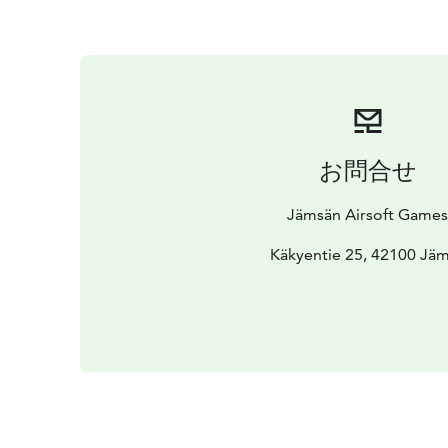
お問合せ
Jämsän Airsoft Game
Käkyentie 25, 42100 Jä