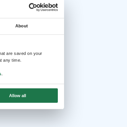
About
that are saved on your
t any time.
s
.
Allow all