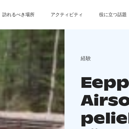
訪れるべき場所
アクティビティ
役に立つ話題
経験
Eepp
Airs
peli