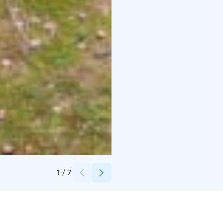
Credits:
Jämsän Airsoft Games
1
/
7