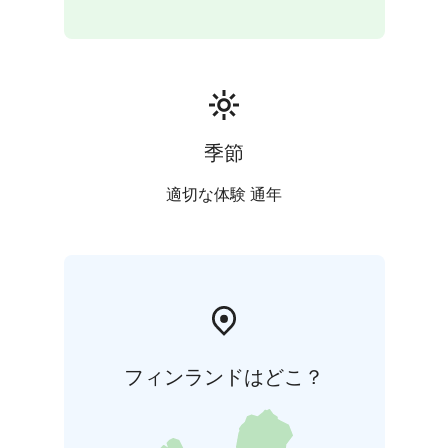
Hinta opastukselle (1-2 tuntia) alkaen 180€/ryhmä.
季節
適切な体験 通年
フィンランドはどこ？