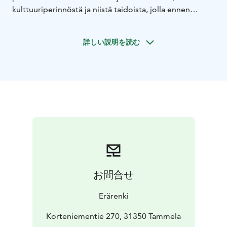
kulttuuriperinnöstä ja niistä taidoista, jolla ennen
vanhaan selviydyttiin.
Tilaa ylläpitää Metsähallitus ja se on osa Liesjärven
詳しい説明を読む
kansallispuistoa. Kesäaikaan tilan mailla on Suomen
alkuperäisrotuisia eläimiä kuten kanoja, lampaita ja
lehmiä. Tällöin saatamme tavata emäntiä, piikoja ja
renkejä tilan töitä tekemässä ja töihin pääsee hyvällä
tuurilla myös osallistumaan.
Näistä kaikista asioista opastus koostuu, kun
tutustutaan tilan maihin ja rakennuksiin. Opastettu
kierros kestää 1-2 tuntia. Oppaana toimii
pääsääntöisesti Erärengin Jouni. Hänen mummonsa on
syntynyt ja elänyt lapsuuden Korteniemessä.
Tilan ympärillä on polkuja ja niiden kiertäminen voidaan
お問合せ
yhdistää vierailuun. Tilan rannassa on avotulipaikka.
Mahdolliset ruoka- ja kahvipalvelut on sovittava
Erärenki
erikseen. Talviaikaan on hyvä huomioida, että tilalla ei
ole lämmitystä eikä pihaa tai siihen saapumista aurata.
Korteniementie 270, 31350 Tammela