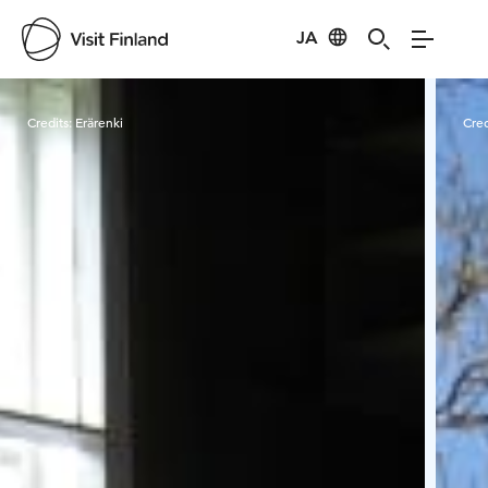
JA
Visit Finland
Credits:
Erärenki
Cred