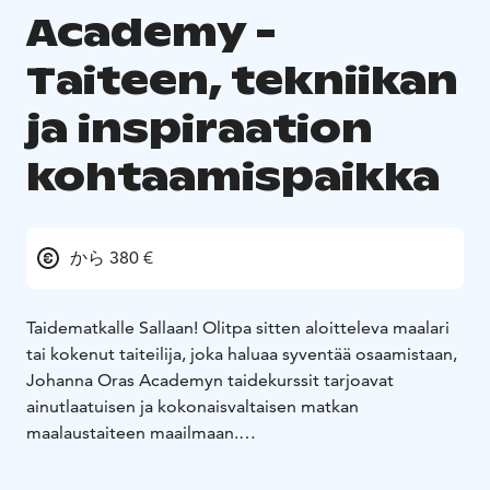
Academy -
Taiteen, tekniikan
ja inspiraation
kohtaamispaikka
から 380 €
Taidematkalle Sallaan! Olitpa sitten aloitteleva maalari
tai kokenut taiteilija, joka haluaa syventää osaamistaan,
Johanna Oras Academyn taidekurssit tarjoavat
ainutlaatuisen ja kokonaisvaltaisen matkan
maalaustaiteen maailmaan.
Kurssi vie sinut inspiroiviin elämyksiin, joissa taide,
luonto ja hyvinvointi kietoutuvat toisiinsa. Johanna