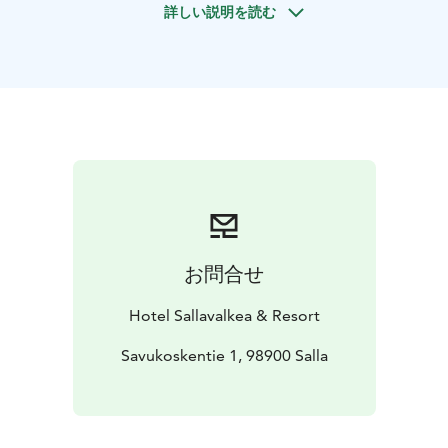
詳しい説明を読む
Oraksen henkilökohtaisessa ohjauksessa syvennyt
värien teoriaan, sommitteluun, sivellintyöskentelyyn ja
omaan taiteelliseen maailmaan. Astut kankaalle
itsevarmemmin, löydät uusia näkökulmia ja annat
luovuudellesi tilaa kasvaa.
Kurssin järjestää Hotel Sallavalkea & Resort ja
majoittuminen on Hotel Sallavalkeassa. Mahdollisuus
upgrade-tunturimajoitukseen, Johanna Oraksen itse
sisustamassa kauniissa La Perla majoituscabinissa
(lisähinta 200€/yö)
Majoitus, aamupalat, lounaat ja illalliset upean kurssin
お問合せ
lisäksi.
Paikkakuntalaisille ruokailu ja upea kurssi alkaen
Hotel Sallavalkea & Resort
hinnalla.
Varaa paikkasi pian info@sallavalkea.fi. Ilmoittautumiset
Savukoskentie 1, 98900 Salla
vk 11 mennessä.
Matkalle omalla autolla tai lennot Rovaniemi esim.
AY545 13:05 Helsingistä tai junalla. Linja-auto Sallaan