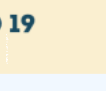
Credits:
Joona Piesanen