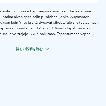
ajaisten kunniaksi Bar Kaapissa visaillaan! Järjestämme
untaina aivan spesiaalin pubivisan, jonka kysymysten
an kuin Ylläs ja sitä sivuavat aiheet.
Tule siis testaamaan
aappiin sunnuntaina 3.12. klo 19. Visailu tapahtuu max
ssa ja voittajajoukkue palkitaan. Tapahtumaan vapaa
詳しい説明を読む