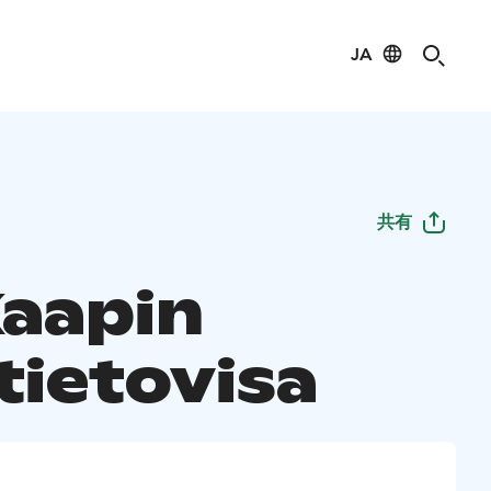
JA
共有
Kaapin
tietovisa