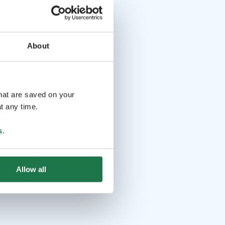
About
that are saved on your
t any time.
s
.
Allow all