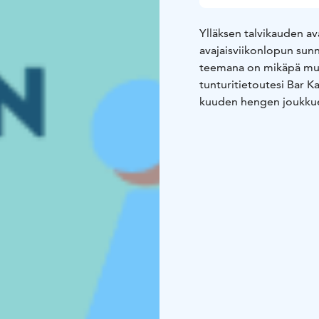
Ylläksen talvikauden av
avajaisviikonlopun sunn
teemana on mikäpä muuka
tunturitietoutesi Bar K
kuuden hengen joukkuei
pääsy.