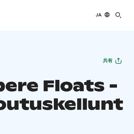
JA
共有
ere Floats -
outuskellunt