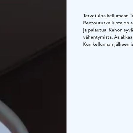
Tervetuloa kellumaan T
Rentoutuskellunta on ai
ja palautua. Kehon syv
vähentymistä. Asiakkaa
Kun kellunnan jälkeen 
kaakaota, on mielesi lä
Kellunta Floatsilla on 