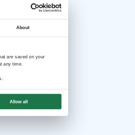
About
that are saved on your
t any time.
s
.
Allow all