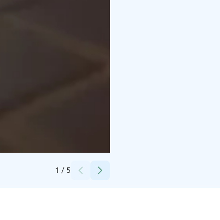
Credits:
Tampere Floats
1
/
5