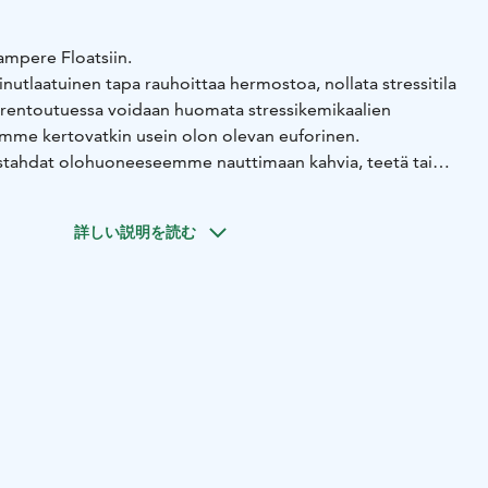
ampere Floatsiin.
nutlaatuinen tapa rauhoittaa hermostoa, nollata stressitila
ärentoutuessa voidaan huomata stressikemikaalien
mme kertovatkin usein olon olevan euforinen.
istahdat olohuoneeseemme nauttimaan kahvia, teetä tai
snäolevan levollinen ja kehosi rentoutunut.
elämys, joka tulee kokea itse. Rentoudu ja synny uudelleen.
詳しい説明を読む