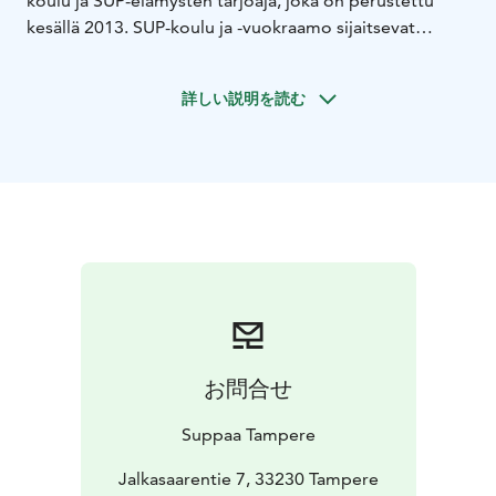
koulu ja SUP-elämysten tarjoaja, joka on perustettu
kesällä 2013. SUP-koulu ja -vuokraamo sijaitsevat
Pyynikin uimarannalla Pyhäjärven rannalla. Lokaatio on
täydellinen suppailuun ja järviluonnosta nauttimiseen.
詳しい説明を読む
Me yrityksen perustajat ja SUP-ohjaajat, Sanna ja
Roosa, olemme itse intohimoisia suppailijoita, ASI:n
(Academy of Surfing Instructors) sertifioimia SUP-
ohjaajia (tasot 1-2) sekä kokeneita SUP-asiantuntijoita.
Roosa on lisäksi joogaohjaaja (RYT500) ja Sanna
puolestaan kansainvälinen eräopas (IWG) sekä
mindfulness-ohjaaja. Tavoitteemme on jakaa suppailun,
ulkoilun ja luonnossa olemisen iloa mahdollisimman
laajalle!
Nähdään rannalla!
お問合せ
Suppaa Tampere
Jalkasaarentie 7, 33230 Tampere