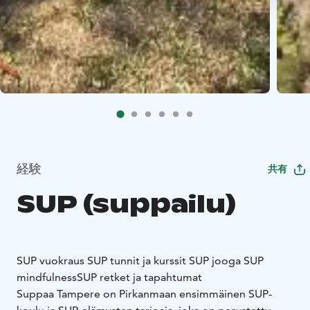
経験
共有
SUP (suppailu)
SUP vuokraus
SUP tunnit ja kurssit
SUP jooga
SUP
mindfulness
SUP retket ja tapahtumat
Suppaa Tampere on Pirkanmaan ensimmäinen SUP-