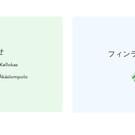
せ
フィン
 Kellokas
 Äkäslompolo