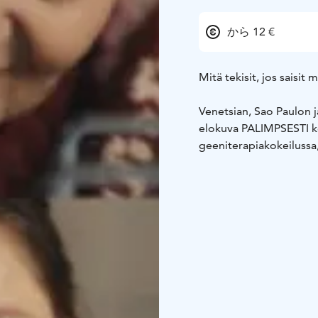
から 12 €
Mitä tekisit, jos saisi
Venetsian, Sao Paulon j
elokuva PALIMPSESTI k
geeniterapiakokeilussa,
eivät pysy perässä uude
huomaavat olevansa jä
Nuorentuminen ei oleka
merkityksen lapsuuden 
ei pidättele mikään. M
myös eletty elämä. Lopu
suunnitelmat ja pakott
Tellun roolia eri ikäisi
Krista Kosonen (Koirat 
(Huonot naiset, Ohjus)