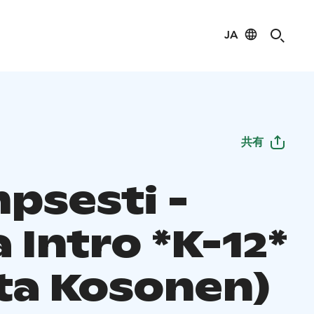
JA
共有
mpsesti -
 Intro *K-12*
sta Kosonen)