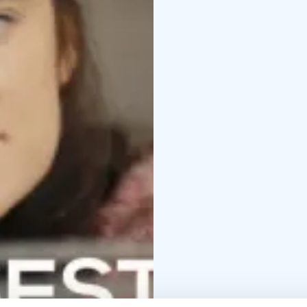
jakavat Antti Virmavirta
Maria Kallio sekä tuleva