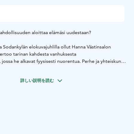
t mahdollisuuden aloittaa elämäsi uudestaan?
a Sodankylän elokuvajuhlilla ollut Hanna Västinsalon
ertoo tarinan kahdesta vanhuksesta
 jossa he alkavat fyysisesti nuorentua. Perhe ja yhteiskunta
n edessä ja alun innostuksen jälkeen Juhani ja Tellu
lleen nuoruuden elämänvalintojen edessä.
詳しい説明を読む
an pelkästään hauskaa. Juhani löytää uudelle elämälleen
toteutumattomista haaveista kun taas elämäniloista Tellua
aailma on mahdollisuuksia täynnä, mutta mukana kulkee
lta Tellu tekee päätöksen, joka horjuttaa Juhanin
aa molemmat kohtaamaan itsensä toisen silmissä.
nä näyttelevät Riitta Havukainen (Fakta homma, Paratiisi),
eivät käytä housuja, Kätilö, Beforeigners), Emma Kilpimaa
, ja ensimmäisessä roolissaan Kaisu Mäkelä. Miespääosan