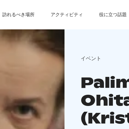
訪れるべき場所
アクティビティ
役に立つ話題
イベント
Pali
Ohita
(Kri