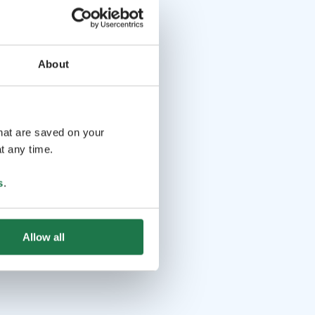
About
that are saved on your
t any time.
s
.
Allow all