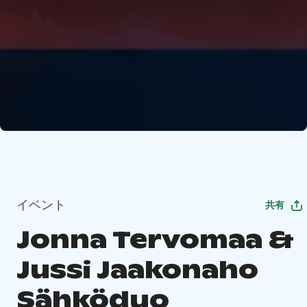
イベント
共有
Jonna Tervomaa &
Jussi Jaakonaho
Sähköduo