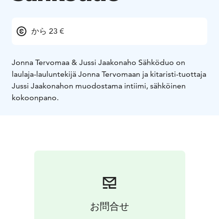
から 23 €
Jonna Tervomaa & Jussi Jaakonaho Sähköduo on
laulaja-lauluntekijä Jonna Tervomaan ja kitaristi-tuottaja
Jussi Jaakonahon muodostama intiimi, sähköinen
kokoonpano.
お問合せ