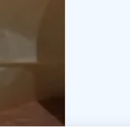
Vuoksenrantalaisten uus
ja Puulan vesistön alue
Heinola sekä Asikkala 
Osa näyttelyn esineistö
malleja alkuperäisistä 
Kirkon pienoismalli on
Tekstiilit ja käsityöt o
Keskellä näyttelyä on 
ompelukone ja muita kä
Näyttelyn tarkoitus on e
Kartanon aikaan aitta on