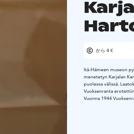
Karja
Hart
から 4 €
Itä-Hämeen museon pysy
menetetyn Karjalan Kan
puolessa välissä. Laato
Vuoksenranta erotettii
Vuonna 1944 Vuoksenran
virallisesti vuonna 1948
Näyttelyn esineistö on
esineistä, joita he ov
Esineistöä on myös Vu