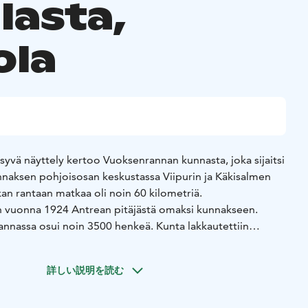
lasta,
ola
vä näyttely kertoo Vuoksenrannan kunnasta, joka sijaitsi
naksen pohjoisosan keskustassa Viipurin ja Käkisalmen
kan rantaan matkaa oli noin 60 kilometriä.
n vuonna 1924 Antrean pitäjästä omaksi kunnakseen.
nassa osui noin 3500 henkeä. Kunta lakkautettiin
.
 koottu vuoksenrantalaisen museoon lahjoittamista
詳しい説明を読む
at ottaneet mukaansa lähtiessään Vuoksenrannasta evakkoon.
oksenrannan seurakunnasta.