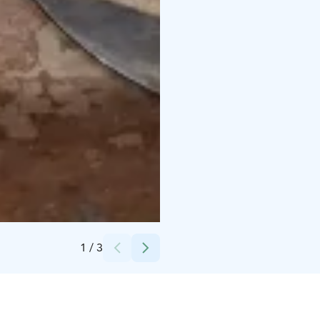
Credits:
Itä-Hämeen museo / Vesa Järvinen
1
/
3