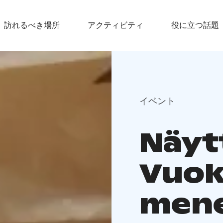
訪れるべき場所
アクティビティ
役に立つ話題
イベント
Näyt
Vuok
mene