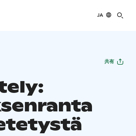
JA
共有
tely:
senranta
tetystä