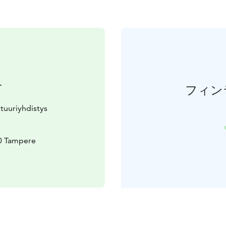
せ
フィン
tuuriyhdistys
50 Tampere