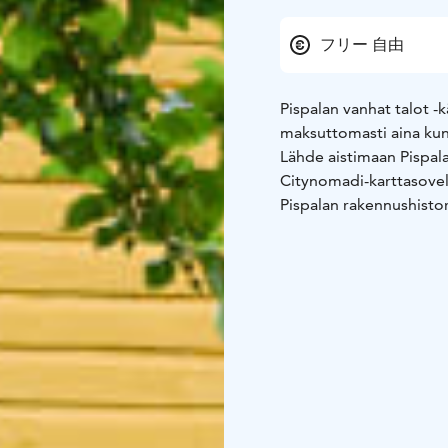
フリー 自由
Pispalan vanhat talot -
maksuttomasti aina kun 
Lähde aistimaan Pispal
Citynomadi-karttasovel
Pispalan rakennushistor
rakenteisiin, jotka ova
kulttuuriympäristön.
Kierrä reittiä omassa ta
kierroksen päätteeksi Hu
Huomaathan, että yksity
mukavasti Tahmelan Huvi
Rajaportin Sauna. Näih
sisältä!
Kysy vinkkejä itsenäisel