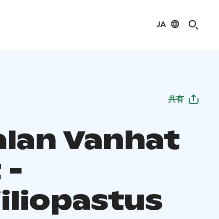
JA
共有
alan Vanhat
 -
iliopastus