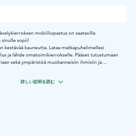
kävelykierroksen mobiiliopastus on saatavilla
sinulle sopii!
an kestävää kauneutta. Lataa matkapuhelimellesi
lus ja lähde omatoimikierrokselle. Pääset tutustumaan
iaan sekä ympäristöä muokanneisiin ihmisiin ja
t tehneet Pispalasta kaikkien rakastaman yhteisen
詳しい説明を読む
hdissasi, käy kahvilla Tahmelan Huvilalla tai sauno
vilalla tai Rajaportilla!
isiin pihoihin ei tule mennä. Reitin varrelle osuvat
la, Rakennuskulttuurikeskus Piiru, Lauri Viita -museo sekä
in pääset tutustumaan aukioloaikojen puitteissa myös
le kävelykierrokselle info@piiru.fi!