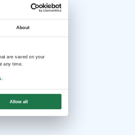
About
that are saved on your
t any time.
s
.
Allow all