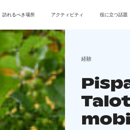
訪れるべき場所
アクティビティ
役に立つ話題
経験
Pisp
Talot
mobi