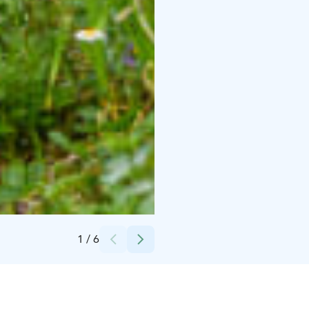
Credits:
Rakennuskulttuurikeskus Piiru
1
/
6