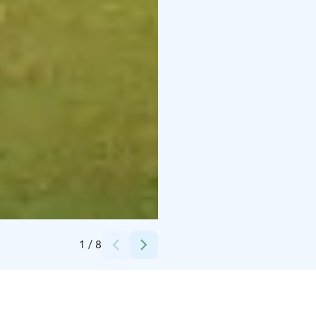
Credits:
Skyfox, Marko Kallio
1
/
8