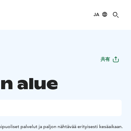
JA
共有
n alue
puoliset palvelut ja paljon nähtävää erityisesti kesäaikaan.