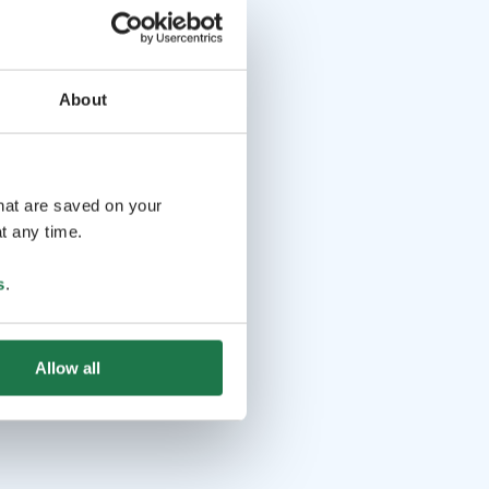
About
that are saved on your
t any time.
s
.
Allow all