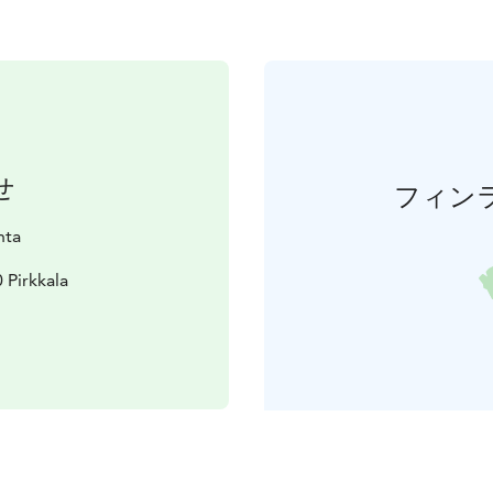
せ
フィン
nta
 Pirkkala