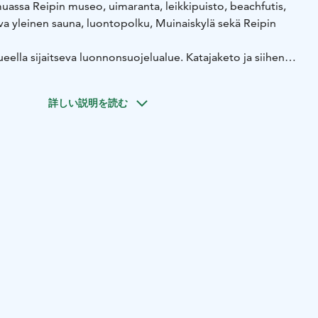
uassa Reipin museo, uimaranta, leikkipuisto, beachfutis,
a yleinen sauna, luontopolku, Muinaiskylä sekä Reipin
ueella sijaitseva luonnonsuojelualue. Katajaketo ja siihen
net metsiköt muodostavat arvokkaan perinneympäristön. Alue
in pitkään jatkuneet niiton ja laidunnuksen seurauksena.
詳しい説明を読む
ähdä lampaita laiduntamassa.
jaitsee Tursiannotkon muinaisjäännösalue. Pyhäjärven
rsiannotko on Suomen rautakauden lopun merkittävimpiä