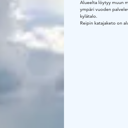
Alueelta löytyy muun m
ympäri vuoden palvelev
kylätalo.
Reipin katajaketo on al
liittyvät niityt ja pie
on syntynyt suurelta os
Kesäisin alueella voi n
Reipin läheisyydessä si
rannalla sijaitseva Tu
asuinpaikkoja.