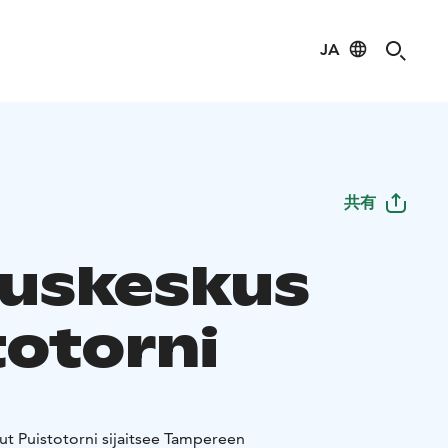
JA
共有
uskeskus
totorni
t Puistotorni sijaitsee Tampereen