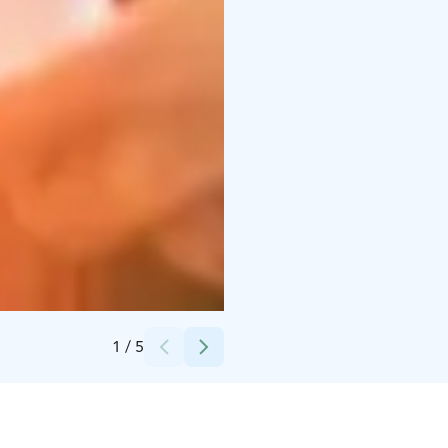
Credits:
Jouko Järvinen
1
/
5