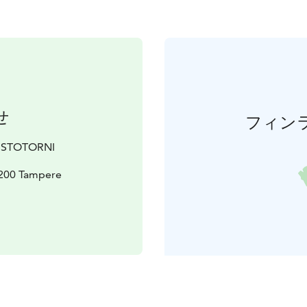
せ
フィン
UISTOTORNI
200 Tampere