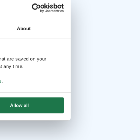
About
that are saved on your
t any time.
s
.
Allow all