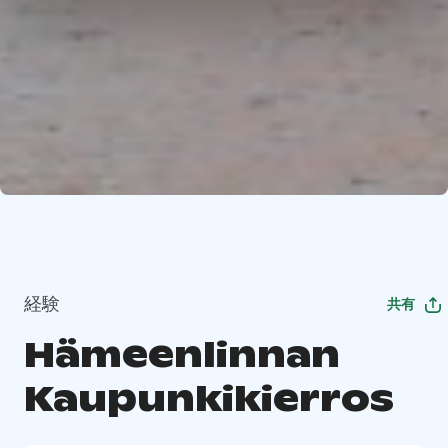
経験
共有
Hämeenlinnan
Kaupunkikierros