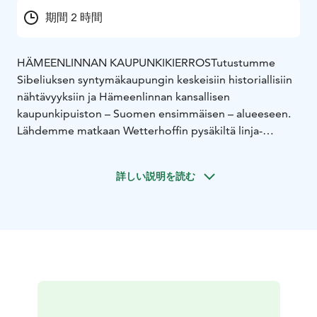
期間 2 時間
HÄMEENLINNAN KAUPUNKIKIERROS
Tutustumme
Sibeliuksen syntymäkaupungin keskeisiin historiallisiin
nähtävyyksiin ja Hämeenlinnan kansallisen
kaupunkipuiston – Suomen ensimmäisen – alueeseen.
Lähdemme matkaan Wetterhoffin pysäkiltä linja-
autoaseman vierestä, kierrämme kauppatorin, näemme
Sibeliuksen puiston soivine penkkeineen ja jatkamme
詳しい説明を読む
matkaa Linnanniemen ohi. Verkatehtaan
kulttuurikeskukseen tutustumme ulkoapäin, sisällä
käynti tilauksesta. Kierros jatkuu Kansallisarkiston
ohitse Aulangon puistometsään. Paluu keskustaan eri
reittiä kuten rantareittiä, josta on hieno näköala
Hämeen keskiaikaiseen Linnaan.