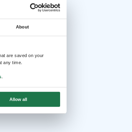
About
that are saved on your
t any time.
s
.
Allow all