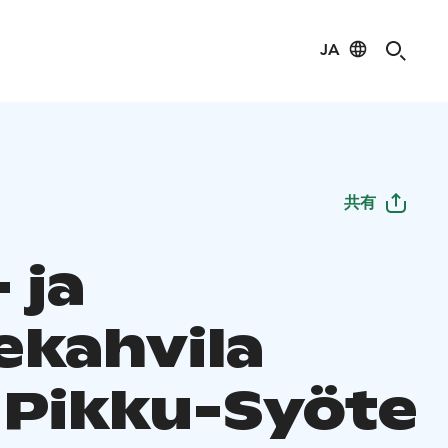
JA
共有
 ja
ekahvila
, Pikku-Syöte