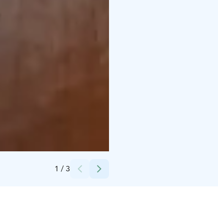
Credits:
pikku-syöte
1
/
3