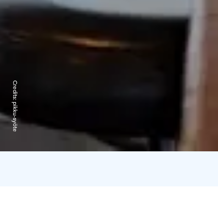
Credits:
pikku-syöte