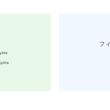
フ
Syöte
Syöte