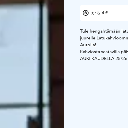
から 4 €
Tule hengähtämään lat
juurelle.
Latukahvioomme
Autolla!
Kahviosta saatavilla päiv
AUKI KAUDELLA 25/26 