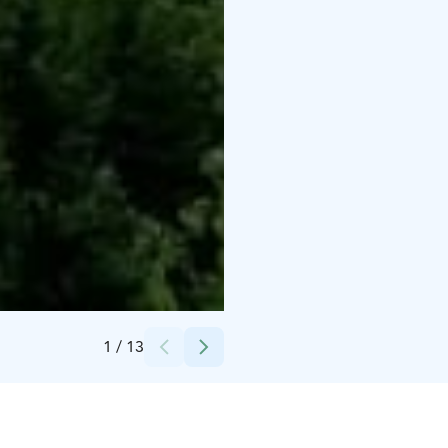
Credits:
Naive art in Iittala foundation
1
/
13