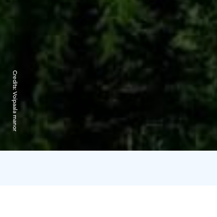
Credits:
Voipaala manor