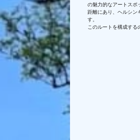
の魅力的なアートスポ
距離にあり、ヘルシンキ
す。
このルートを構成する
ルケアコスキのヴォイ
リ博物館です。3つの
実したアート体験をつ
ナイヴィスティット・
ドで最もよく知られる
年およそ50人の作家に
ーブアートを幅広く楽
雰囲気が広がっていま
ヴァルケアコスキにあ
で、現代美術、写真、
な芸術表現が調和し、
です。
サークスマキのヴィサ
居兼アトリエを見学で
ドの視覚文化に大きな