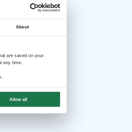
About
that are saved on your
t any time.
s
.
Allow all