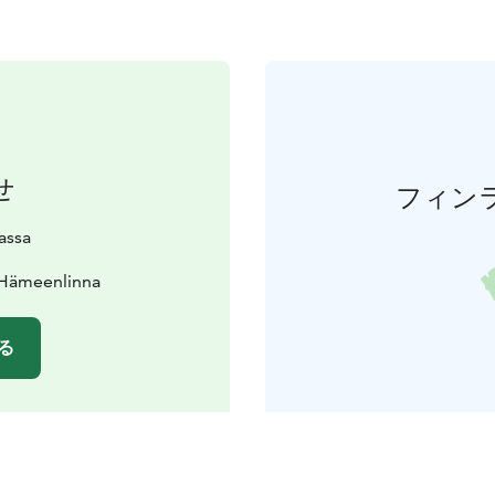
せ
フィン
lassa
 Hämeenlinna
る