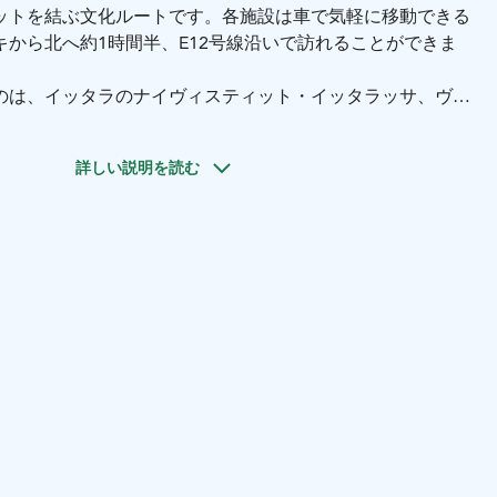
ットを結ぶ文化ルートです。各施設は車で気軽に移動できる
から北へ約1時間半、E12号線沿いで訪れることができま
のは、イッタラのナイヴィスティット・イッタラッサ、ヴァ
パーラ・アートセンター、そしてサークスマキのヴィサヴオ
個性豊かな文化施設が、ヴァナヤヴェシ湖周辺で楽しめる充
詳しい説明を読む
くり出しています。
イッタラッサでは、歴史ある木造校舎を舞台に、フィンラン
年次ナイーブアート展が開催されます。夏の展覧会では、毎
よる500点以上の新作が紹介され、現代フィンランドのナイ
しむことができます。会場全体には、親しみやすく和やかな
す。
るヴォイパーラ・アートセンターでは、湖畔の邸宅風景の中
デザインの企画展が開催されています。歴史ある環境と多彩
一年を通してさまざまな文化プログラムを楽しめるのも魅力
ヴオリ博物館では、彫刻家エミール・ヴィークストロムの旧
きます。彫刻や文化史に触れられるだけでなく、フィンラン
足跡を残した風刺画家カリ・スオマライネンの作品も紹介さ