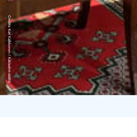
Credits:
Kari Kaikkonen / Käkisalmi-säätiö