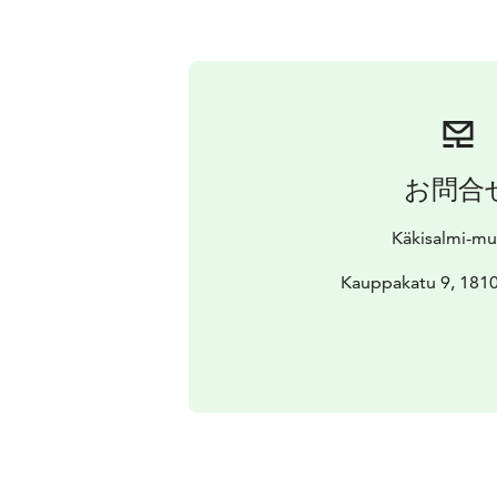
お問合
Käkisalmi-m
Kauppakatu 9, 181