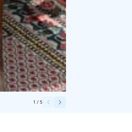
Credits:
Kari Kaikkonen / Käkisalmi-säätiö
1
/
5