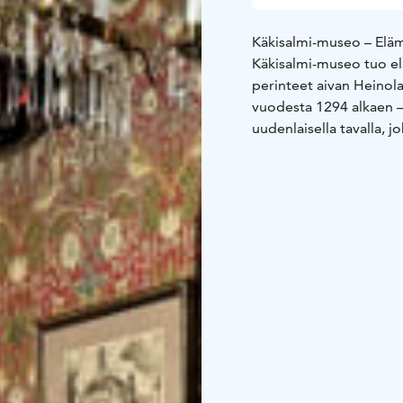
Käkisalmi-museo – Elä
Käkisalmi-museo tuo elä
perinteet aivan Heinol
vuodesta 1294 alkaen – 
uudenlaisella tavalla, jo
Museon yhteydessä toimi
herkkuja, sekä museokau
kulttuurin ystäville.
Museon sijoituspaikalla
käkisalmenlaisten evak
Kaupungin väkiluku kaks
paikkakunnalle – ja hei
edelleen erottamaton 
Käkisalmi-museo ei ole 
juurista ja ihmisistä, j
karjalaisuuden lämmin 
Museokortti-kohde.