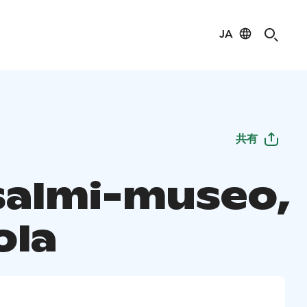
JA
共有
salmi-museo,
ola