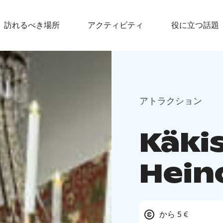
訪れるべき場所
アクティビティ
役に立つ話題
アトラクション
Käki
Hein
から 5 €