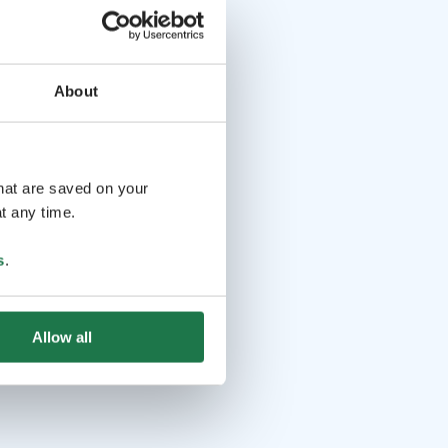
About
that are saved on your
t any time.
s
.
Allow all