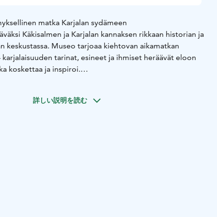
myksellinen matka Karjalan sydämeen
väksi Käkisalmen ja Karjalan kannaksen rikkaan historian ja
an keskustassa. Museo tarjoaa kiehtovan aikamatkan
karjalaisuuden tarinat, esineet ja ihmiset heräävät eloon
ka koskettaa ja inspiroi.
i tunnelmallinen Kahvila Käki, jossa voi nauttia karjalaisia
ppa Käkipuoti, josta löydät uniikkeja tuotteita ja tuliaisia
詳しい説明を読む
 on syvä historiallinen merkitys: Heinola oli merkittävin
oiden asuinpaikka toisen maailmansodan jälkeen.
inkertaistui 1940-luvulla, kun karjalaiset muuttivat
dän elämänilonsa, vieraanvaraisuutensa ja kulttuurinsa ovat
osa Heinolaa.
vain näyttely – se on elämys, joka kertoo tarinan kodista,
otka rakentavat siltaa menneestä tulevaan. Tule ja koe
henki keskellä Heinolaa. Käkisalmi-museo on myös