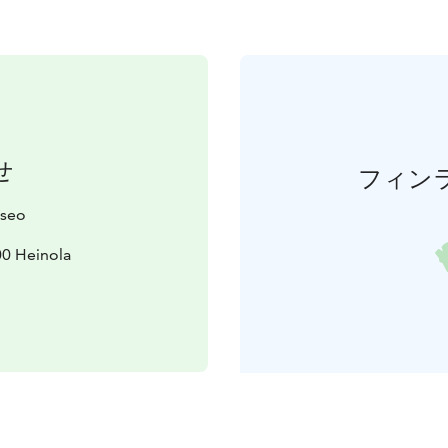
せ
フィン
useo
00 Heinola