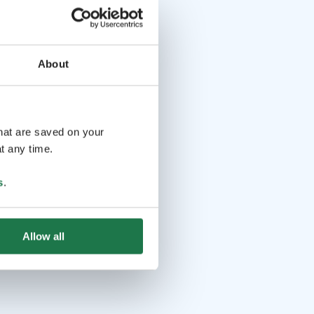
About
that are saved on your
t any time.
s
.
Allow all