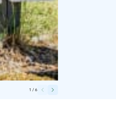
Credits:
Juva Camping
1
/
6