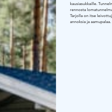
kausiasukkaille. Tunnelm
rennosta lomatunnelmast
Tarjolla on itse leivottu
annoksia ja aamupalaa.
lasillisella ilta-auringoss
Lisäksi kahvilasta voi l
vuokraus onnistuu myös