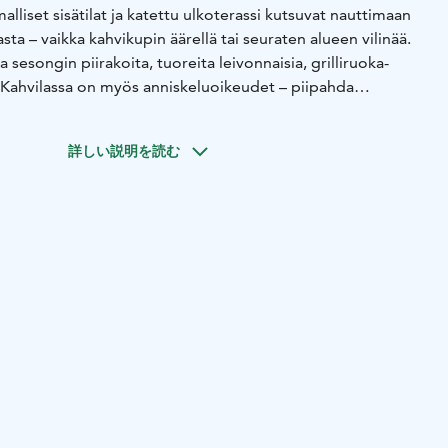
alliset sisätilat ja katettu ulkoterassi kutsuvat nauttimaan
a – vaikka kahvikupin äärellä tai seuraten alueen vilinää.
ja sesongin piirakoita, tuoreita leivonnaisia, grilliruoka-
 Kahvilassa on myös anniskeluoikeudet – piipahda
a!
ainata pelivälineitä ja potkulautoja. Minigolfvälineiden
詳しい説明を読む
 samasta pisteestä.