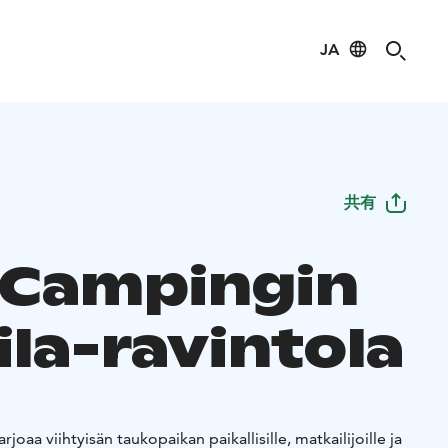
JA
共有
 Campingin
ila-ravintola
joaa viihtyisän taukopaikan paikallisille, matkailijoille ja