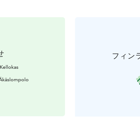
せ
フィン
 Kellokas
 Äkäslompolo