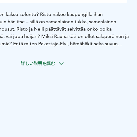
n kaksoisolento? Risto näkee kaupungilla ihan
in hän itse – sillä on samanlainen tukka, samanlainen
housut. Risto ja Nelli päättävät selvittää onko poika
, vai jopa huijari? Miksi Rauha-täti on ollut salaperäinen ja
bumia? Entä miten Pakastaja-Elvi, hämähäkit sekä suvun
ät tähän kaikkeen? Risto ja Nelli löytävät johtolangan ja
isuuden, joka vie heidät suureen yölliseen seikkailuun
詳しい説明を読む
a ja Tiina Nopolan rakastetun kirjasarjan saman nimiseen
ja kaksoisolento. Elokuvan päärooleissa nähdään Risto
nsson ja Nelli Nuudelipäänä Alma Järvensivu. Muissa
indberginä ja Pakastaja-Elvinä nähdään Ylermi Rajamaa ja
uha-tätinä Iina Kuustonen. Elokuvan on ohjannut Samuel
neet Tiina ja Emma Nopola. Musiikin on säveltänyt Kerkko
nat ovat Matias Nopolan kynästä.