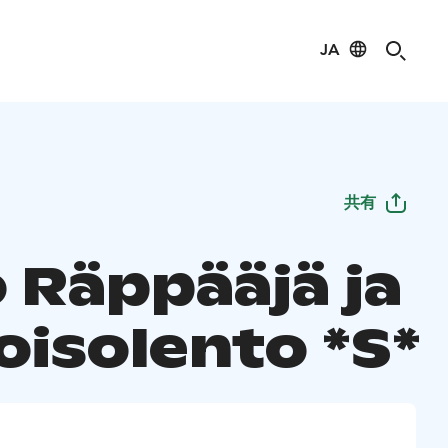
JA
共有
 Räppääjä ja
oisolento *S*