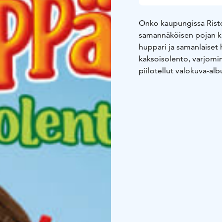
Onko kaupungissa Risto
samannäköisen pojan ku
huppari ja samanlaiset 
kaksoisolento, varjominä
piilotellut valokuva-al
kadonnut sormus liittyv
päättävät selvittää sala
Kurjenkalliolle.
Elokuva perustuu Sinikk
kirjaan Risto Räppääjä 
Räppääjänä Aleksi Joha
päärooleissa Lennart L
Jenni Kokander sekä Ra
Harjanne, käsikirjoitta
Koskinen ja laulujen sa