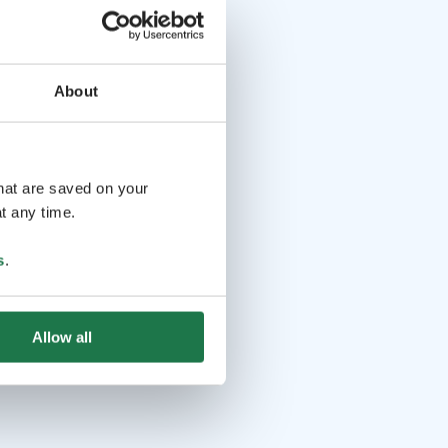
About
that are saved on your
t any time.
s
.
Allow all