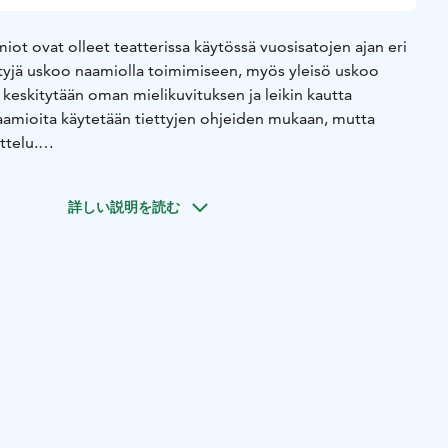
iot ovat olleet teatterissa käytössä vuosisatojen ajan eri
ntyjä uskoo naamiolla toimimiseen, myös yleisö uskoo
a keskitytään oman mielikuvituksen ja leikin kautta
aamioita käytetään tiettyjen ohjeiden mukaan, mutta
ttelu.
ssä ei käytetä puhetta, vaan kaikki ilmaisu syntyy kehon
siintyjä on tietyllä tapaa suojassa, jolloin kehollinen
詳しい説明を読む
likuvituksen käyttö vapautuu. Teatterinaamio vaatii
iikan, jonka hallitessaan esiintyjän ilmaisu vapautuu.
rytmitys, tilan käyttö ja hulluttelu. Vaikka työpajassa
.tekniikoita, löytää jokainen oman tapansa tehdä eikä
iikka on hyvä ymmärtää ja sen jälkeen voi luoda
ta.
 valmistetaan oma naamio skenografi Tua Hautakankaan
naamioteatteria ohjaaja Kimmo Tähtivirran kanssa. Karkea
että jokaisena päivänä rakennetaan omaa naamiota ja sen
aamioteatterin historiaan ja erilaisiin muotoihin. Kurssi ei