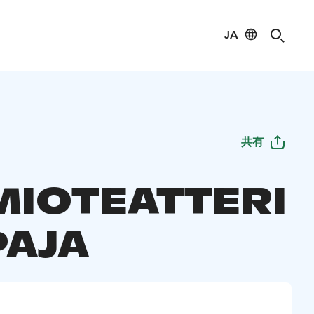
JA
共有
IOTEATTERI
PAJA