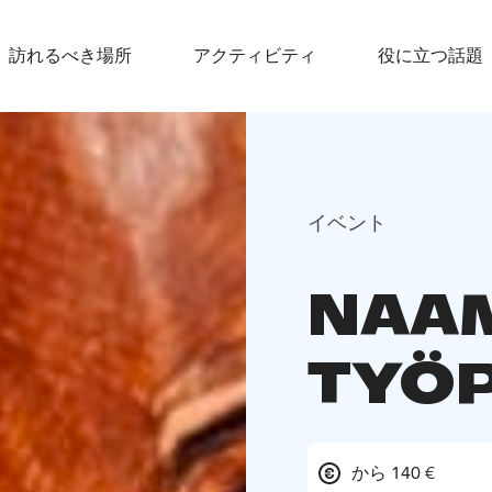
訪れるべき場所
アクティビティ
役に立つ話題
イベント
NAAM
TYÖ
から 140 €