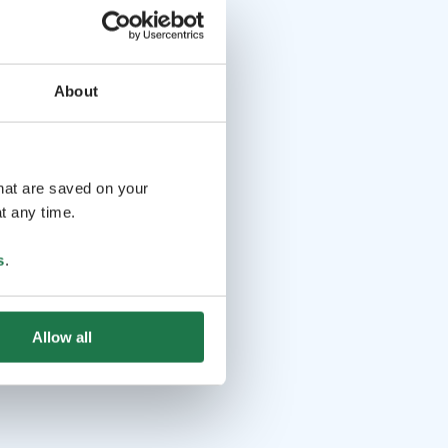
About
that are saved on your
t any time.
s
.
Allow all