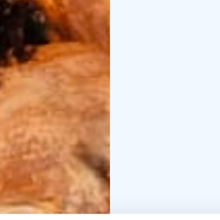
vaadi aiempaa kokemus
työskennelleiden tietot
mennessä:
mustanjavalk