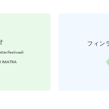
せ
フィン
terifestivaali
20 IMATRA