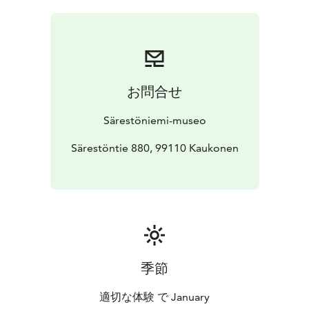
avaa kevään juhlanäyttelyn sekä kertoo taiteilija Reidar
Särestöniemestä. Lopuksi yleisöllä on mahdollisuus
kysyä näyttelystä tai taiteilijan elämästä.
Kahvitarjoilu.
Klo 15.15 Opastus: Tutustutaan Särestön elämään
Vanhan Särestön pirtissä sekä Reidarin elämään ja
お問合せ
taiteeseen Ateljeessa sekä Galleriassa.
Kesto: 1,5h.
Lauantaina 25.1.
Särestöniemi-museo
Klo 10.00 Opastus: Tutustutaan Särestön elämään
Vanhan Särestön pirtissä sekä Reidarin elämään ja
Särestöntie 880, 99110 Kaukonen
taiteeseen Ateljeessa sekä Galleriassa.
Kesto: 1,5h.
Klo 12.00 Lasten taidetyöpaja:
Ateljeessa lapset
pääsevät osallistumaan museolehtorin ohjauksessa
monitaiteelliseen työpajaan, jonka teemana on
Reidarille rakas aihe: luonto.
Kesto 30 min, alle
kouluikäiset vanhemman kanssa.
klo 13.00 Kahvion vaihtuvan näyttelyn avajaiset: Neljä
季節
vuodenaikaa – Jermu Lakka
Särestön kahvion
näyttelytila on ensisijaisesti tarjolla
適切な体験 で January
paikalliselle,