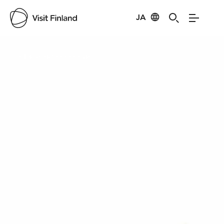
JA
Visit Finland
Credits:
Särestöniemen museo