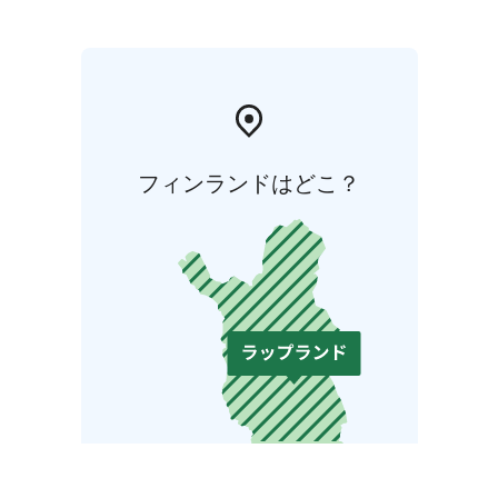
lappilaiselle ja/tai Reidar Särestöniemen inspiroimalle
nykytaiteelle.
Kahvitarjoilu.
Klo 14.00 Näyttely: Niin herää karhukoiras
kevääseen.
Galleriassa kokoelma-amanuenssi Kaisa
Kumpula kertoo kevään näyttelystä.
Museolippu yleisöviikonloppuna vain 10 €.
Museolippuun sisältyy viikonlopun ohjelma. Meillä käy
フィンランドはどこ？
myös museokortti.