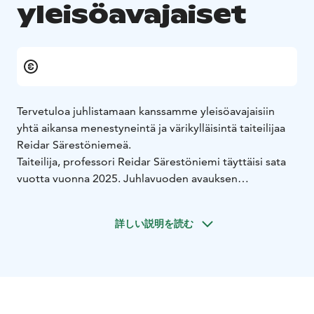
yleisöavajaiset
Tervetuloa juhlistamaan kanssamme yleisöavajaisiin
yhtä aikansa menestyneintä ja värikylläisintä taiteilijaa
Reidar Särestöniemeä.
Taiteilija, professori Reidar Särestöniemi täyttäisi sata
vuotta vuonna 2025. Juhlavuoden avauksen
yleisöviikonlopussa monipuolista ohjelmaa
kaikenikäisille.
詳しい説明を読む
Perjantaina 24.1.2025, klo 14-18
Lauantaina 25.1. 2025,
klo 10-16
OHJELMA
Perjantai 24.1.
Klo 14.00 Näyttely: Niin herää karhukoiras
kevääseen.
Galleriassa museonjohtaja Anne Koskamo