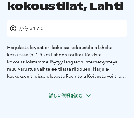
kokoustilat, Lahti
から 34.7 €
Harjulasta löydät eri kokoisia kokoustiloja läheltä
keskustaa (n. 1,5 km Lahden torilta). Kaikista
kokoustiloistamme löytyy langaton internet-yhteys,
muu varustus vaihtelee tilasta riippuen. Harjula-
keskuksen tiloissa olevasta Ravintola Koivusta voi tilata
kokousta varten tarjottavat. Kahvila Kielosta voi ostaa
virvokkeita ja pientä purtavaa. Huomioithan, että tilaan
詳しい説明を読む
ei saa tuoda omia tarjoiluja.
Harjulan kokous- ja ryhmätilat:
Harjulan Tammi-kabinetti
- 71 m²
- kapasiteetti: coctail
44 hlöä, teatteri 44 hlöä, U-muoto 12 hlöä, suorakaide
32 hlöä, luokkahuone 18 hlöä
- pöytäryhmät
muunneltavissa
- tilan voi tyhjentää osin tai kokonaan