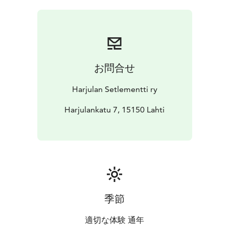
kalusteista
- voidaan yhdistää Vaahteran kanssa (yht. n.
80 hlöä)
-valkokangas
- kiinteä datatykki
Harjulan Vaahtera-kabinetti
- 70 m²
- kapasiteetti: coctail
54 hlöä​, teatteri 54 hlöä, U-muoto 16 hlöä, suorakaide
42 hlöä, luokkahuone 28 hlöä
- pöytäryhmät
お問合せ
muunneltavissa
- tilan voi tyhjentää osin tai kokonaan
kalusteista
- voidaan yhdistää Tammen kanssa (yht. n. 80
Harjulan Setlementti ry
hlöä)
- valkokangas
- kiinteää datatykki
Harjulan ryhmätila Tuomi
Harjulankatu 7, 15150 Lahti
- 20 m²
- kapasiteetti:
suorakaide 12 hlöä​
- nykyaikainen av-välineistö
-
videoneuvottelulaitteet
Harjulan ryhmätila Syreeni
- 52 m²
- kapasiteetti​: teatteri
20 hlöä, U-muoto 10 hlöä
- suorakaide 14 hlöä
-
luokkahuone 12 hlöä
- pöytäryhmät muunneltavissa
Harjulan Harjula-sali
- 160 m²
- kapasiteetti: coctail 150
hlöä, teatteri 150 hlöä
- muunnettavissa luentotilaksi
季節
150 henkilölle
- liikuntatila
- äänentoisto
- av-laitteisto
-
datatykki
- valkokangas
適切な体験 通年
- esiintymislava
- flyygeli