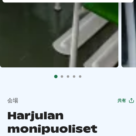
会場
共有
Harjulan
monipuoliset