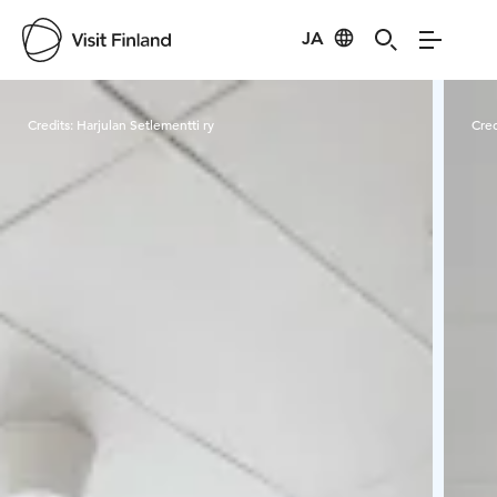
JA
Visit Finland
Credits:
Harjulan Setlementti ry
Cred