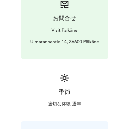
Reitin varrella voi tutustua luontoon sijoitettuihin
rautalankaveistoksiin. Teokset on tehnyt taiteilija Noora
Rosberg.
お問合せ
Rantareitti on Kostianvirran vierasvenesataman ja
Kostianvirran muistomerkin läheisyydessä. Alue on
Visit Pälkäne
maisemallisesti kaunis, ja siihen liittyy mielenkiintoista
historiaa.
Uimarannantie 14, 36600 Pälkäne
季節
適切な体験 通年