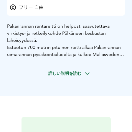
フリー 自由
Pakanrannan rantareitti on helposti saavutettava
virkistys- ja retkeilykohde Pälkäneen keskustan
läheisyydessä.
Esteetön 700 metrin pituinen reitti alkaa Pakanrannan
uimarannan pysäköintialueelta ja kulkee Mallasveden
rantaa. Reitin päätepisteessä on rantaan rakennettu
katselulava. Esteettömän osuuden jälkeen matkaa voi
詳しい説明を読む
jatkaa noin puolen kilometrin mittaiselle
maisemapolulle, joka kiertää Peltoniemen.
Rantareitti sopii ominaisuuksiltaan hyvin lapsiperheille,
ikäihmisille ja liikuntarajoitteisille. Reitin varrella on
penkkejä levähtämiseen ja maisemien ihailuun. Alueella
ei ole tulipaikkaa. Uimarannan palvelut,
ulkokuntolaitteet, beach volley -kenttä ja kesäaikaan
kioski ovat samalla kertaa saavutettavissa.