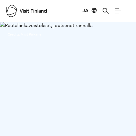
JA
Visit Finland
Credits:
Visit Pälkäne