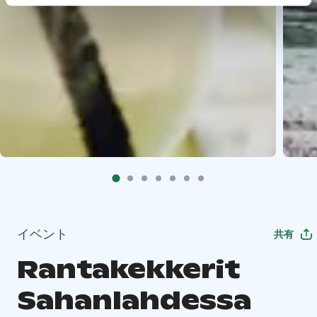
イベント
共有
Rantakekkerit
Sahanlahdessa