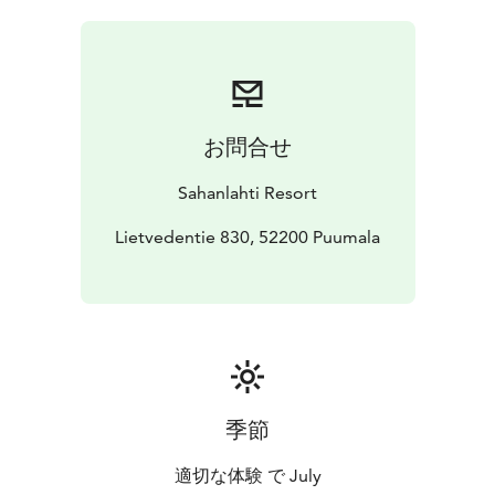
kesäillanvietto alueita tuhatpäiselle yleisölle.
Kekkerilippu sisältää pääsyn alueelle nauttimaan
juhlahumusta. Rantamakasiinin paremmat pöydät, joita
on vain 8 kpl on pyhitetty vippipöydiksi ja sellaisen voi
varata kesäjuomien kanssa kokonaan omalle porukalle.
お問合せ
Varaamalla venepaikan, joita on varattavissa vain 21 kpl
voit saada oman aition omasta veneestäsi. Varaa tällöin
Sahanlahti Resort
kaikille venekunnan jäsenille omat erilliset pääsyliput.
Kekkereiden aikaan voit ostaa valmiiksi myös caravan
Lietvedentie 830, 52200 Puumala
alueen paikan verkkokaupasta. Huomioi, että kaikilla
seurueessa tulee olla myös
Rantakekkeriliput.
Paikkamaksuihin sisältyy aamusauna.
Tapahtuma on K-18.
kesä 2026
季節
適切な体験 で July