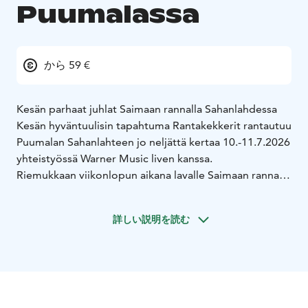
Puumalassa
から 59 €
Kesän parhaat juhlat Saimaan rannalla Sahanlahdessa
Kesän hyväntuulisin tapahtuma Rantakekkerit rantautuu
Puumalan Sahanlahteen jo neljättä kertaa 10.-11.7.2026
​yhteistyössä Warner Music liven kanssa.
Riemukkaan viikonlopun aikana lavalle Saimaan rannalla
nousevat: Ressu Redford, Yö, Kake Randelin, CatCat,
Illansuu, Popmachine ja Dj Harald.
詳しい説明を読む
Viikonlopun vieraaksi tulee mm. maailmanmestari
baarimestari ja ruokatarjoilut saavat uusia sävyjä. Tule
nauttimaan kesän parhaiden juhlien ainutlaatuisesta
tunnelmasta, huippuartistien musiikista, herkullisesta
ruuasta sekä Sahanlahden upeasta miljööstä!
Rantaan rakentuu erilaisia mielenkiintoisia