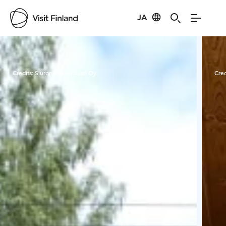
JA
Visit Finland
Credits:
Siuronkosken Baari Oy
Cred