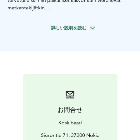
tervetulleiksi niin paikalliset kasvot kuin vierailevat
matkantekijätkin.
Keittiössämme jokainen ateria on päivän tärkein.
Listaltamme löytyy esimerkiksi pitsoja, burgereita,
詳しい説明を読む
koreja ja salaatteja kaikenkokoisten nälkien
taltuttamiseen ja kaikenkokoisille nälkäisille!
Kyläbaari ilman ohjelmaa on kuin punainen tupa ilman
perunamaata. Järjestämme säännöllisesti monenlaista
menoa ja meininkiä aina karaokesta ja livemusiikista
tietovisoihin. Tervetuloa pitämään hauskaa!!
お問合せ
Koskibaari
Siurontie 71, 37200 Nokia