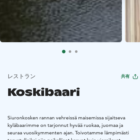
レストラン
共有
Koskibaari
Siuronkosken rannan vehreissä maisemissa sijaitseva
kyläbaarimme on tarjonnut hyvää ruokaa, juomaa ja
seuraa vuosikymmenten ajan. Toivotamme lämpimästi