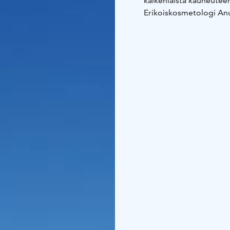
kaikenlaista kauneuteen
Erikoiskosmetologi Anu
Hifu kasvojenkohotust