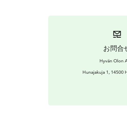
お問合
Hyvän Olon A
Hunajakuja 1, 14500