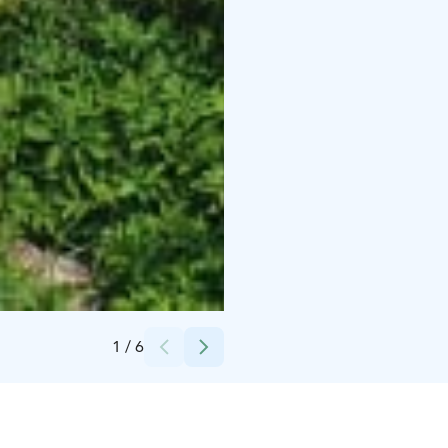
Credits:
Aki Talus
1
/
6