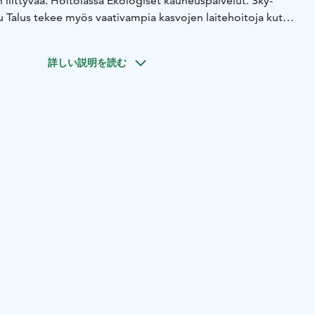
 liittyvää. Hoitolassa Ekologiset kauneuspalvelut. Sky-
 Talus tekee myös vaativampia kasvojen laitehoitoja kuten
a hoitolassamme.
詳しい説明を読む