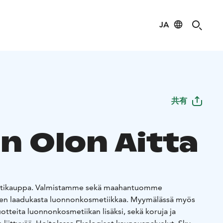
JA
共有
n Olon Aitta
ettikauppa. Valmistamme sekä maahantuomme
en laadukasta luonnonkosmetiikkaa. Myymälässä myös
otteita luonnonkosmetiikan lisäksi, sekä koruja ja