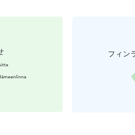
せ
フィン
itta
 Hämeenlinna