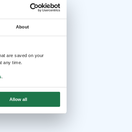
About
that are saved on your
t any time.
s
.
Allow all