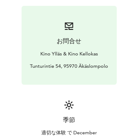
seikkailulle, mutta poliklinikan uusi ja vaativa kirurgi
Eero Mustonen (Johannes Holopainen) asettaa
haasteita Jannican suunnitelmiin.
Elokuvan päätähtenä nähdään Helmi-Leena Nummela.
Mukana on myös liuta tuttuja Syke- näyttelijöitä, muun
お問合せ
muassa Matti Ristinen, Leena Pöysti, Lena Meriläinen ja
Valtteri Lehtinen. Elokuvassa näyttelevät myös
Kino Ylläs & Kino Kellokas
Johannes Holopainen ja Karim Rapatti.
Tunturintie 54, 95970 Äkäslompolo
季節
適切な体験 で December