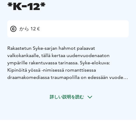
*K-12*
から 12 €
Rakastetun Syke-sarjan hahmot palaavat
valkokankaalle, tällä kertaa uudenvuodenaaton
ympärille rakentuvassa tarinassa. Syke-elokuva:
Kipinöitä yössä -nimisessä romanttisessa
draamakomediassa traumapolilla on edessään vuoden
kiireisin vuorokausi: uudenvuodenaatto. Työvuoroon
joutunut instrumenttihoitaja Jannica Ronkainen (Helmi-
詳しい説明を読む
Leena Nummela) odottaa jo kuluttavan vuoden
päättymistä. Suhdesotkuihinsa kyllästynyt Jannica
haluaa kaikkea muuta kuin uusia rakkaushuolia alkavalle
vuodelle – kunnes hän kohtaa sairaalassa haamun
menneisyydestään. Uudenvuodenaatto tarjoaa
Jannicalle mahdollisuuden vuoden viimeiselle