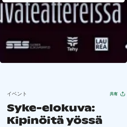
イベント
共有
Syke-elokuva:
Kipinöitä yössä