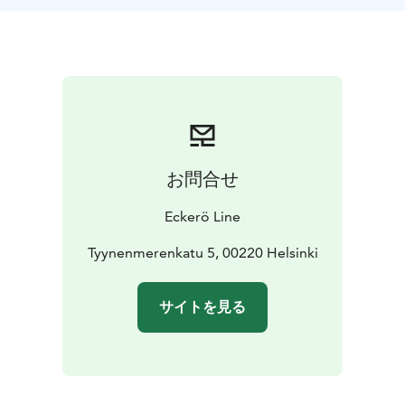
は、約6時間の自由時間があります。
午後のオプショ
ン：日曜日から金曜日まで、船は12時にタリンを出港
し、21時40分にヘルシンキを出港します。ヘルシンキ
では、約6時間の自由時間があります。
お問合せ
Eckerö Line
Tyynenmerenkatu 5, 00220 Helsinki
サイトを見る