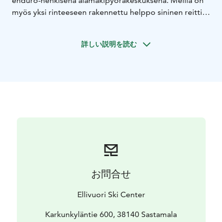
enduro-henkisenä alamäkipyöräkeskuksena. Meillä on
myös yksi rinteeseen rakennettu helppo sininen reitti.
Viereisellä uimarannalla pääset pulahtamaan pyöräilyn
jälkeen viilentävään veteen. Tarjoamme myös pyörien
詳しい説明を読む
pesumahdollisuuden.
Vuokraamostamme löytyy eri kokoisia alamäkipyöriä yli
140-senttisille ja suojavarusteita sekä virvokkeita ja
välipalaa.
お問合せ
Ellivuori Ski Center
Karkunkyläntie 600, 38140 Sastamala