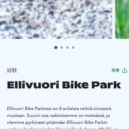
経験
共有
Ellivuori Bike Park
Ellivuori Bike Parkissa on 8 erilaista reittiä sinisestä
mustaan. Suurin osa radoistamme on metsässä, ja
olemme pyrkineet pitämään Ellivuori Bike Parkin