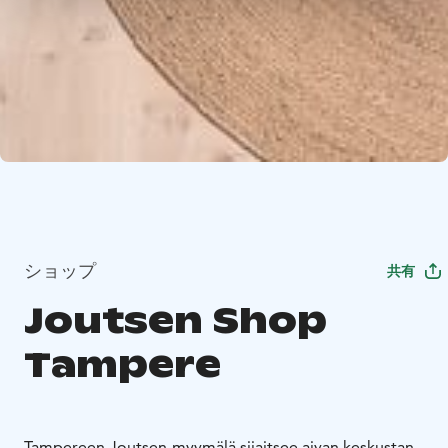
ショップ
共有
Joutsen Shop
Tampere
Tampereen Joutsen-myymälä sijaitsee aivan keskustan