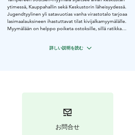
ytimessä, Kauppahallin sekä Keskustorin läheisyydessä.
Jugendtyylinen yli satavuotias vanha virastotalo tarjoaa
lasimaalauksineen ihastuttavat tilat kivijalkamyymälälle.
Myymälään on helppo poiketa ostoksille, sillä ratikka
pysäkkeineen kulkee myymälän vierestä.
Asiantunteva, iloinen ja ystävällinen
詳しい説明を読む
myymälähenkilökunta auttaa mielellään tuotteiden
valinnassa.
お問合せ