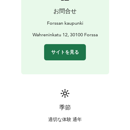
初に始まったケハラーモエリアの中心にあります。ケハ
お問合せ
ラーモは紡績工場のことで、エリアでは1980年まで大
きな紡績工場が作動していました。現在ケハラーモエリ
Forssan kaupunki
アは、町の文化と教育とアクティビティの中心地となっ
ています。
フォルッサ博物館の建物は、元は綿貯蔵庫
Wahreninkatu 12, 30100 Forssa
で、1847年築の3階建て煉瓦造りでした。外観を残した
ままリノベーションが行われて博物館になっており、2
サイトを見る
階と3階が博物館、1階にはギャラリーがあります。
フォルッサのテキスタイル工場について：
工場は、
1847年、スウェーデンから来た染織師であるワーレン
が、クハランコスキ急流横に紡績工場を創設して始まり
ました。その後、機織工場、糸染色工場などを次々に増
設し、さらに1861年にはフィンランド初のプリントテ
キスタイル工場を建設しました。1934年には、フィン
ランドのテキスタイルブランドフィンレイソンと合併。
季節
戦後まもない1951年には、フィンレイソンのデザイン
アトリエがフォルッサに設立され、後2009年にテキス
適切な体験 通年
タイルプリント工場が閉鎖されるまでの約60年間、フ