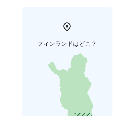
ォルッサでデザインしてプリントしたフィンレイソンの
テキスタイルが、国内外の家庭のインテリアや寝室を飾
ることになりました。
現在工場は全て閉鎖しています
が、大きなレンガ造りの工場建築が多く残っており「テ
キスタイルの街」の息吹を感じていただけます。
フォルッサ博物館管轄下で作動するミュージアム「クオ
フィンランドはどこ？
シケスクス」は博物館横にありますが、これはテキスタ
イルプリントデザイン専門のスポットです。博物館にお
越しの際は、ぜひ「クオシケスクス」にもお寄りくださ
い。また、フォルッサのケハラーモエリアもご一覧くだ
さい。