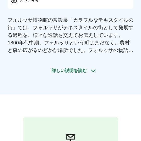
フォルッサ博物館の常設展「カラフルなテキスタイルの
街」では、フォルッサがテキスタイルの街として発展す
る過程を、様々な逸話を交えてお伝えしています。
1800年代中期、フォルッサという町はまだなく、農村
と森の広がるのどかな場所でした。フォルッサの物語
は、スウェーデンから来たワーレンという男性が工場を
創設して、フォルッサと名付けたところから始まりま
詳しい説明を読む
す。展示では「コットン・エンジェル」と呼ばれた女性
工員たちの生活や、町を流れる川が青や緑や赤に染まっ
た時のこと、最新技術のプリント機が導入されて何キロ
メートルもの布がプリントされたときのことなど、テキ
スタイルの街ならではの、様々なテキスタイル関係の逸
話を交えて、昔の工場の生活をお伝えしています。ま
た、古い美しい木造建築を取り壊してマンション建設が
始まった時のことなど、町としての発展の段階も紹介し
ながら、皆さんをタイムトラベルにお連れします。
フォルッサ博物館は、1800年代中期にフォルッサが最