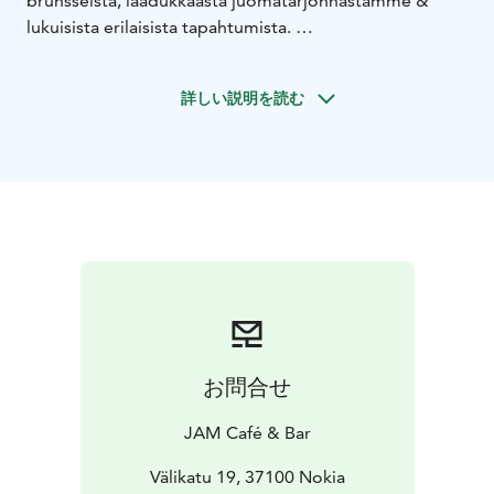
brunsseista, laadukkaasta juomatarjonnastamme &
lukuisista erilaisista tapahtumista.
Vitriinissämme on tarjolla vaihtuvia suolaisia & makeita
kahvilatuotteita, paikanpäällä nautittavaksi tai mukaan
詳しい説明を読む
otettavaksi!
Meillä on viihtyisät, modernit tilat myös omien juhlien
tai tapahtumien järjestämiseen joissa ruoka- sekä
juomapuoli hoituu meidän toimesta!
お問合せ
JAM Café & Bar
Välikatu 19, 37100 Nokia