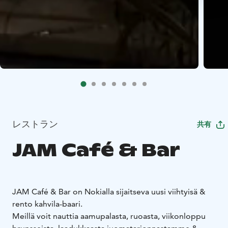
レストラン
共有
JAM Café & Bar
JAM Café & Bar on Nokialla sijaitseva uusi viihtyisä &
rento kahvila-baari.
Meillä voit nauttia aamupalasta, ruoasta, viikonloppu