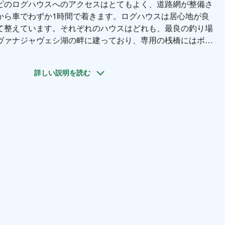
ピのログハウスへのアクセスはとてもよく、道路網が整備さ
から車でわずか1時間で着きます。ログハウスは居心地が良
て整えています。それぞれのハウスはどれも、最良の釣り場
ヴァナジャヴェシ湖の畔に建っており、専用の桟橋にはボー
。扉を開ければ、そこにはフィンランドの手つかずの自然が
。
詳しい説明を読む
問わずご利用いただけるように、よく手入れされています。
シ湖では釣りの素晴らしさを体験することができます。モー
とも可能です。
クリピのログコテージは、人気のテンホラ丘
外での活動を存分にお楽しみいただけます。ティエノラ丘陵
キングルートを見つけることができます。何世紀にもわたり
部となっていた丘陵にも負けないほど古い、素敵なトレイル
ます。
クティビティや穴釣りトリップで気分をすっきりさせた後、
ことができます。凍るように寒い気候のときは、居心地の良
て、冬の美しい風景を楽しんではいかがでしょう。
け込み日々緑が濃くなっていく自然を観察いただけます。春
どんどん長くなり、真夏には太陽が沈むことはまったくあり