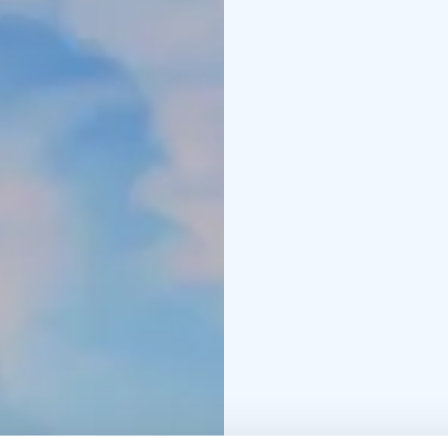
秋には、近くの森でベ
ベリーとキノコ狩りは
の釣りシーズンでもあ
コテージ・カイスラと
になっています。どち
トラベッドを2つ用意
ラ・ビッラトは、どん
提供できます。大人6
ームは3室あります。ど
ます。