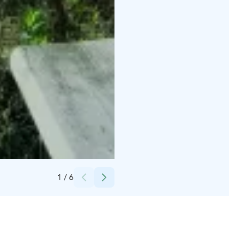
Credits:
Kriipinlomat
1
/
6