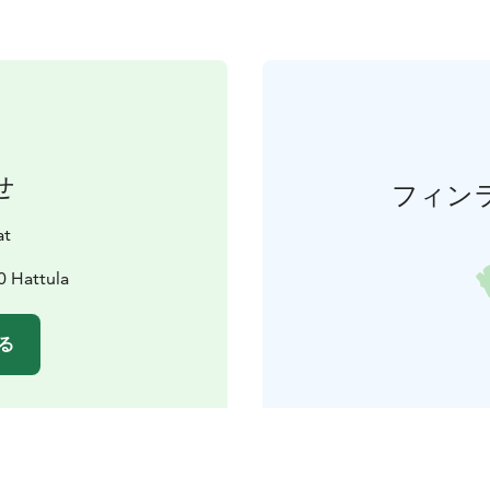
せ
フィン
at
0 Hattula
る