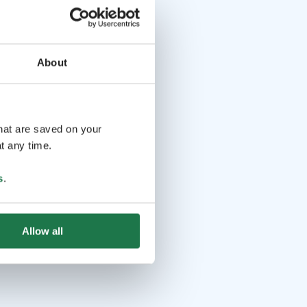
About
that are saved on your
t any time.
s
.
Allow all