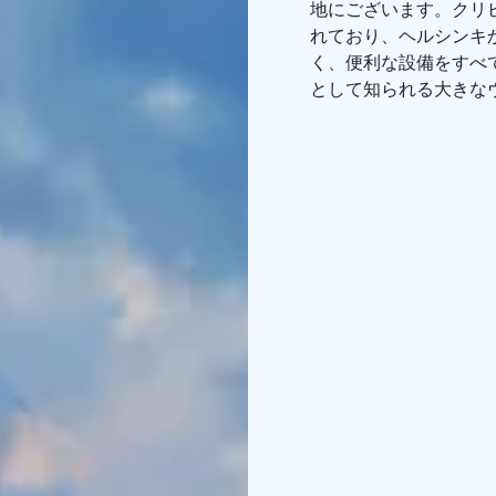
地にございます。クリ
れており、ヘルシンキ
く、便利な設備をすべ
として知られる大きな
トが接岸されています
あなたを待っています
ゲストハウスは季節を
大きなヴァナジャヴェ
ターボートを借りるこ
陵に隣接しており、屋
では、素晴らしいハイ
地域の人々の生活の一
や小道がいくつもあり
冬には、アウトドアア
熱いサウナを体験する
い暖炉の横で丸くなっ
春には、生活の中に溶
から夏にかけては日が
ません。