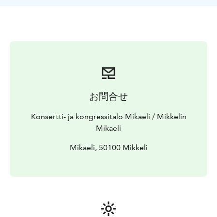
esimerkiksi vastaanotto- tai näyttelytilaksi sekä
kokouksiin ja seminaareihin. Kaikissa
kokoustiloissamme on ajanmukainen esitystekniikka,
joka takaa onnistuneen kokouspäivän. Samoissa tiloissa
järjestät ikimuistoiset tapahtumat ja juhlat mm.
yrityksille ja yhdistyksille!
KOKOUSTILA max 70 hlö
KAMARIMUSIIKKISALI max
166 hlö
MARTTI TALVELA -SALI max 692
お問合せ
Aulatilojen kapasiteetti n. 1000 hlö
Konsertti- ja kongressitalo Mikaeli / Mikkelin
Mikaeli
Mikaeli, 50100 Mikkeli