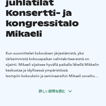
juhlatilat
Konsertti- ja
kongressitalo
Mikaeli
Kun suunnittelet kokouksen järjestämistä, yksi
tärkeimmistä kokouspaikan valintakriteereistä on
sijainti. Mikaeli sijaitsee hyvällä paikalla lähellä Mikkelin
keskustaa ja idyllisessä ympäristössä.
Isompiin kokouksiin ja seminaareihin Mikaeli soveltuu
loistavasti maantieteellisen sijaintinsa, kapasiteettinsa
ja tarjoamiensa palveluiden puolesta. Itä-Suomi on
詳しい説明を読む
helposti saavutettavissa lähes mistä päin Suomea
tahansa!
Mikaelin tilat muuntautuvat monenlaiseen käyttöön,