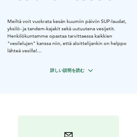
Meiltä voit vuokrata kesän kuumiin päiviin SUP-laudat,
yksilö- ja tandem-kajakit sekä uutuutena vesijetit.
Henkilökuntamme opastaa tarvittaessa kaikkien
"vesilelujen" kanssa niin, että aloittelijankin on helppo
lähteä vesille!
Pimeesalmen telakka tarjoaa myös ravintolapalvelut,
sauna- ja majoituspalvelut, kaksi asuntovaunualuetta,
詳しい説明を読む
veneiden kausipaikat suojaisesta salmesta sekä
veneiden talvisäilytystä.