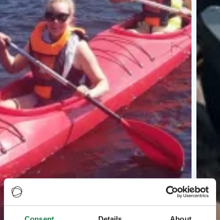
Consent
Details
About