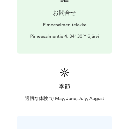
お問合せ
Pimeesalmen telakka
Pimeesalmentie 4, 34130 Ylöjärvi
季節
適切な体験 で May, June, July, August