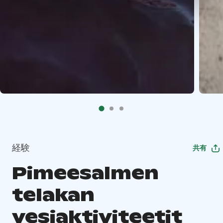
経験
共有
Pimeesalmen
telakan
vesiaktiviteetit