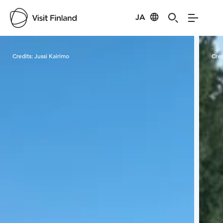
JA
Visit Finland
Credits:
Jussi Kairimo
Cred