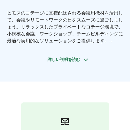
ヒモスのコテージに直接配送される会議用機材を活用し
て、会議やリモートワークの日をスムーズに過ごしまし
ょう。リラックスしたプライベートなコテージ環境で、
小規模な会議、ワークショップ、チームビルディングに
最適な実用的なソリューションをご提供します。
スクリーン、プロジェクター、ホワイトボード、音響設
備など、グループのニーズに合わせた会議用備品をご用
詳しい説明を読む
意しています。フィンランド湖水地方の中心地で、効率
的な仕事と宿泊、サウナ、食事、自然体験を組み合わせ
てください。
手配が簡単なので、計画もスムーズかつ手間いらずで
す。