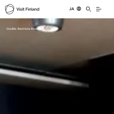
JA
Visit Finland
Credits:
Ravintola Rinne