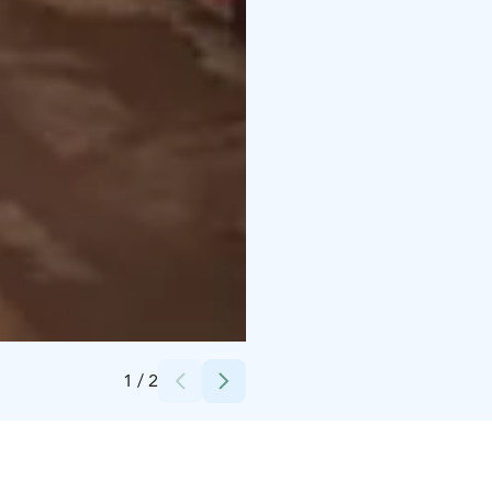
Credits:
HML kuvapankki
1
/
2