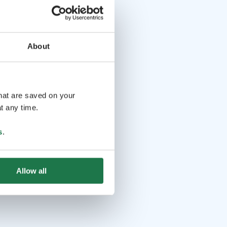
About
that are saved on your
t any time.
s
.
Allow all