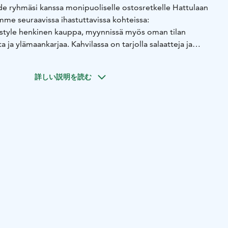
e ryhmäsi kanssa monipuoliselle ostosretkelle Hattulaan
me seuraavissa ihastuttavissa kohteissa:
estyle henkinen kauppa, myynnissä myös oman tilan
ta ja ylämaankarjaa. Kahvilassa on tarjolla salaatteja ja
ia rakkaudella, suomalaista ajatonta designia jo vuodesta
詳しい説明を読む
a rottinkituotteita.
nen-Ahtila
Vanhassa hämäläisessä maalaistalossa Hattulan
aiteilija Sirkku Rahunen-Ahtilan maalauksia, grafiikkaa ja
s ostaa taidetta.
inna
Laadukkaita suomalaisia tekstiilejä
EDOT
Opas kertoo siirtymien aikana Hämeenlinnasta ja
varaukset kohteisiin; varauksia voidaan muuttaa ryhmän
astuksen kesto 2 h-3 h tai sopimuksen mukaan ryhmän
 suomeksi
Opastushinnat voimassa olevan hinnaston