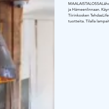
MAALAISTALOSSA
Lähd
ja Hämeenlinnaan. Käym
Tiirinkosken Tehdas
Lif
tuotteita. Tilalla lampai
herkullisia leivonnaisia.
Parolan Rottinki
Rottink
1969. Mahdollisuus osta
Kotiateljee Sirkku Rahu
Mervessä on esillä kuvat
kuitutöitä. Mahdollisuu
Nanso-Outlet Hämeenl
pukeutumiseen
LISÄTI
Hattulasta sekä tekee 
toiveiden mukaisesti
Op
omalla bussilla
Opastus
mukaan