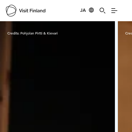
JA
Visit Finland
Credits:
Pohjolan Pirtti & Kievari
Cred