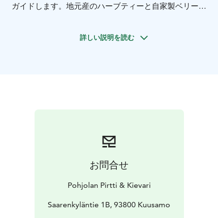
ガイドします。地元産のハーブティーと自家製ベリージ
ュースをお出しします。他の軽食も購入可能です。サウ
ナの後、100年以上前のポヒョラ家の本館にご招待しま
詳しい説明を読む
す。地元の特産品で作られた夕食をお出しします。事前
のご連絡で、ビーガン、ベジタリアン、グルテンフリー
のオプションもご用意します。乳製品はすべてラクトー
スフリーです。私たち家族が喜んで長い地元の歴史をお
話します。飲み物は購入可能です。冬の間、会場はオー
ロラ（北極光）鑑賞に最適です。夏の間、北極圏の夏の
夜と白夜を楽しむことができます。移動を含め、ツアー
時間は5～5.5時間です。毎週出発可能。このツアーは個
人での予約も可能です。
お問合せ
Pohjolan Pirtti & Kievari
Saarenkyläntie 1B, 93800 Kuusamo