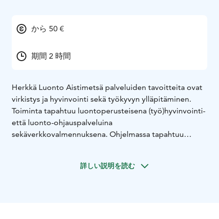
から 50 €
期間 2 時間
Herkkä Luonto Aistimetsä palveluiden tavoitteita ovat
virkistys ja hyvinvointi sekä työkyvyn ylläpitäminen.
Toiminta tapahtuu luontoperusteisena (työ)hyvinvointi-
että luonto-ohjauspalveluina
sekä
verkkovalmennuksena. Ohjelmassa tapahtuu
itsetuntemuksen vahvistamista sekä
luontohyvinvointiin motivoimista ja sen terveyshyötyjä
詳しい説明を読む
käytännön arkeen itseohjautuvaa toimintamallia ja
vertaistukea antaen.
Herkkä Luonnon palvelun
hyvinvoinnin tavoitteita ovat ennalta ehkäisy tai
varhainen puuttuminen, elämänlaadun ja -ilon
lisääminen ja toimintakyvyn ylläpito.