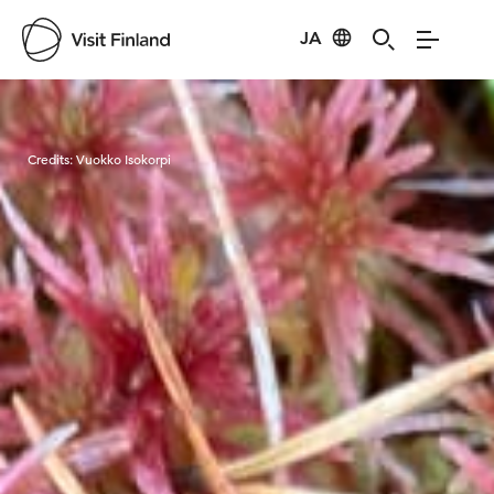
JA
Visit Finland
Credits:
Vuokko Isokorpi