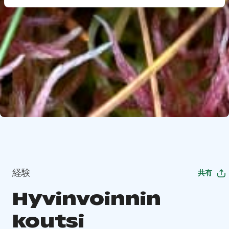
経験
共有
Hyvinvoinnin
koutsi