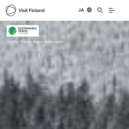
JA
Visit Finland
Credits:
Ylläs Ski Resort Äkäslompolo