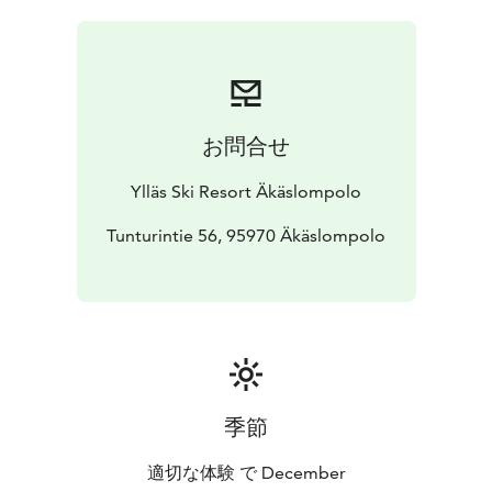
お問合せ
Ylläs Ski Resort Äkäslompolo
Tunturintie 56, 95970 Äkäslompolo
季節
適切な体験 で December