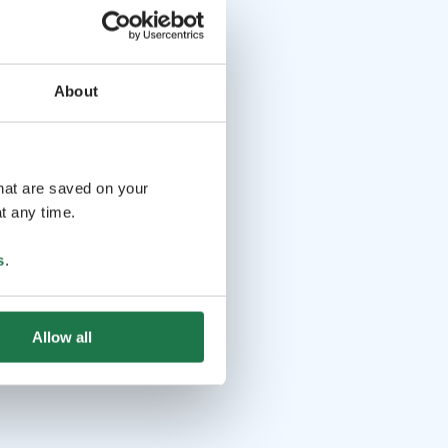
About
that are saved on your
t any time.
s
.
Allow all