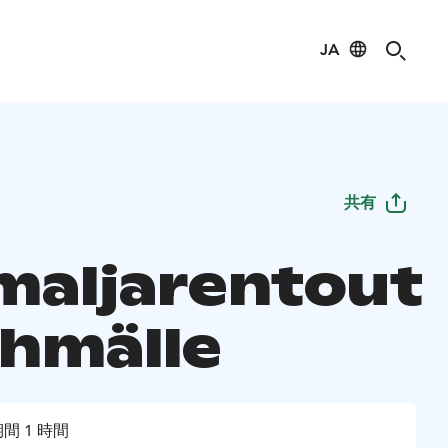
JA
共有
maljarentout
yhmälle
間 1 時間