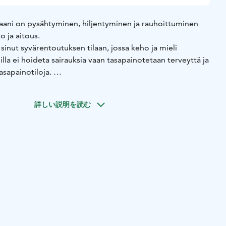
aani on pysähtyminen, hiljentyminen ja rauhoittuminen
o ja aitous.
sinut syvärentoutuksen tilaan, jossa keho ja mieli
illa ei hoideta sairauksia vaan tasapainotetaan terveyttä ja
asapainotiloja.
sieni kautta uskon, että minulla on sinulle annettavaa.
öyhteisöäsi tai ystäväporukkaasi löytämään hyvinvointia,
詳しい説明を読む
arkeesi ja elämääsi.
Kunnari