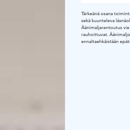
Tärkeänä osana toimint
sekä kuunteleva läsnäol
Äänimaljarentoutus vie 
rauhoittuvat. Äänimaljo
ennaltaehkäistään epät
Omien elettyjen kokemuk
Haluan auttaa sinua, ty
tasapainoa ja energiaa 
Mielen Soinnut – Satu 