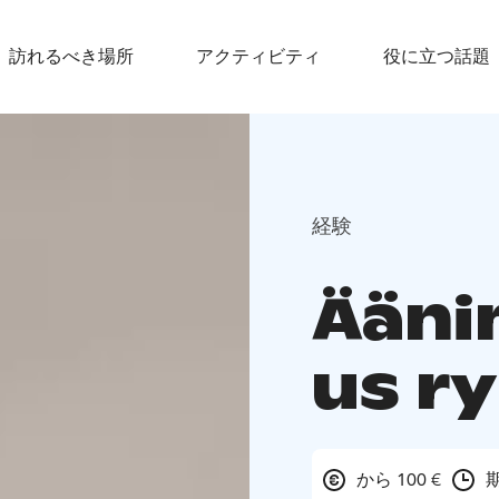
訪れるべき場所
アクティビティ
役に立つ話題
経験
Ääni
us r
から 100 €
期