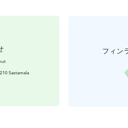
せ
フィン
nut
38210 Sastamala