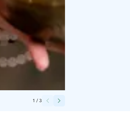
Credits:
Auli Mäki-soini
1
/
3