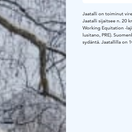
Jaatalli on toiminut vi
Jaatalli sijaitsee n. 20
Working Equitation -laj
lusitano, PRE). Suomenh
sydäntä. Jaatallilla on
sekä muutama yksityin