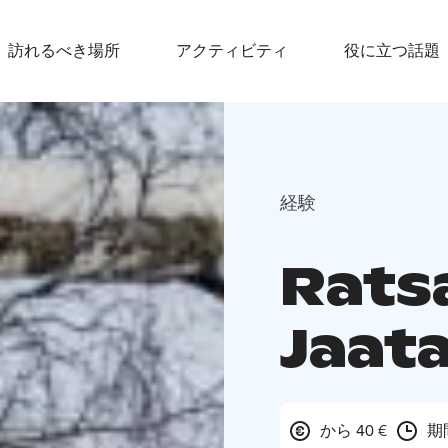
訪れるべき場所
アクティビティ
役に立つ話題
経験
Rats
Jaata
から 40 €
期