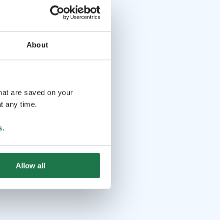
About
that are saved on your
t any time.
s
.
Allow all