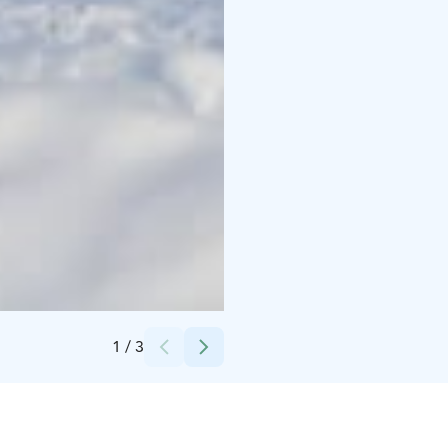
Credits:
Moona Mäntyvaara
1
/
3