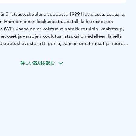
reänä ratsastuskouluna vuodesta 1999 Hattulassa, Lepaalla.
 km Hämeenlinnan keskustasta. Jaatallilla harrastetaan
ia (WE). Jaana on erikoistunut barokkirotuihin (knabstrup,
evoset ja varsojen koulutus ratsuksi on edelleen lähellä
 10 opetushevosta ja 8 -ponia, Jaanan omat ratsut ja nuoret
en.
詳しい説明を読む