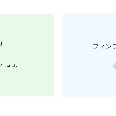
せ
フィン
0 Hattula