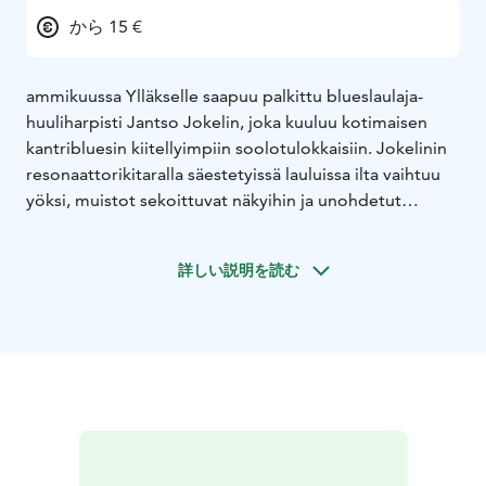
から 15 €
ammikuussa Ylläkselle saapuu palkittu blueslaulaja-
huuliharpisti Jantso Jokelin, joka kuuluu kotimaisen
kantribluesin kiitellyimpiin soolotulokkaisiin. Jokelinin
resonaattorikitaralla säestetyissä lauluissa ilta vaihtuu
yöksi, muistot sekoittuvat näkyihin ja unohdetut
jumalat piirtävät horisonttiin hopeisen viivan. Vahvan
americana-pohjan sekaan tempautuu vaikutteita milloin
詳しい説明を読む
malilaisesta bluesista, milloin balkanilaisesta musiikista
tai hiphopista.