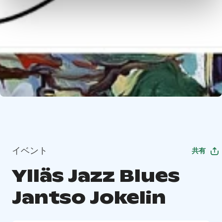
イベント
共有
Ylläs Jazz Blues
Jantso Jokelin